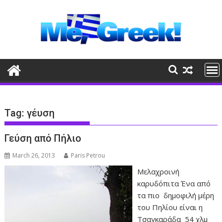
Skip
to
content
Tag:
γέυση
Γεύση από Πήλιο
March 26, 2013
Paris Petrou
Μελαχροινή
καρυδόπιτα Ένα από
τα πιο δημοφιλή μέρη
του Πηλίου είναι η
Τσαγκαράδα 54 χλμ