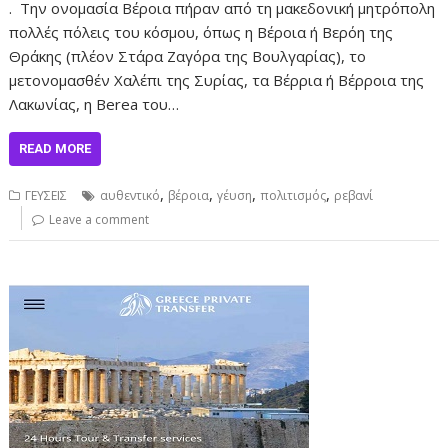
. Την ονομασία Βέροια πήραν από τη μακεδονική μητρόπολη
πολλές πόλεις του κόσμου, όπως η Βέροια ή Βερόη της
Θράκης (πλέον Στάρα Ζαγόρα της Βουλγαρίας), το
μετονομασθέν Χαλέπι της Συρίας, τα Βέρρια ή Βέρροια της
Λακωνίας, η Berea του…
READ MORE
,
,
,
,
ΓΕΥΣΕΙΣ
αυθεντικό
βέροια
γέυση
πολιτισμός
ρεβανί
Leave a comment