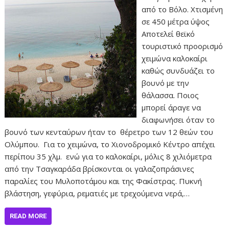
από το Βόλο. Χτισμένη
σε 450 μέτρα ύψος
Αποτελεί θεϊκό
τουριστικό προορισμό
χειμώνα καλοκαίρι
καθώς συνδυάζει το
βουνό με την
θάλασσα. Ποιος
μπορεί άραγε να
διαφωνήσει όταν το
βουνό των κενταύρων ήταν το θέρετρο των 12 θεών του
Ολύμπου. Για το χειμώνα, το Χιονοδρομικό Κέντρο απέχει
περίπου 35 χλμ. ενώ για το καλοκαίρι, μόλις 8 χιλιόμετρα
από την Τσαγκαράδα βρίσκονται οι γαλαζοπράσινες
παραλίες του Μυλοποτάμου και της Φακίστρας. Πυκνή
βλάστηση, γεφύρια, ρεματιές με τρεχούμενα νερά,…
READ MORE