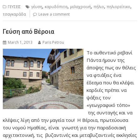
,
,
,
,
,
ΓΕΥΣΕΙΣ
γέυση
καρυδόπιτα
μελαχροινή
πήλιο
πηλιορείτικο
τσαγκαράδα
Leave a comment
Γεύση από Βέροια
March 1, 2013
Paris Petrou
Το αυθεντικό ρεβανί
Πάντα ήμουν της
άποψης πως αν θέλεις
να φτιάξεις ένα
έδεσμα που θα κλέψει
καρδιές πρέπει να
ψάξεις τον
«γεωγραφικό τόπο»
της συνταγής και να
κλέψεις λίγη από την μαγεία του! Η Βέροια, πρωτεύουσα
του νομού Ημαθίας, είναι γνωστή για την παραδοσιακή
αρχιτεκτονική, τις βυζαντινές και μεταβυζαντινές εκκλησίες