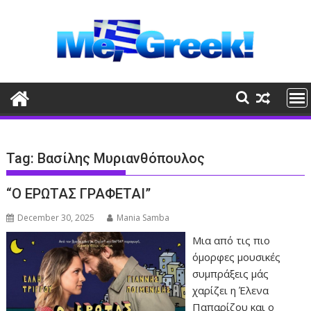
Skip
to
content
Tag:
Βασίλης Μυριανθόπουλος
“Ο ΕΡΩΤΑΣ ΓΡΑΦΕΤΑΙ”
December 30, 2025
Mania Samba
Μια από τις πιο
όμορφες μουσικές
συμπράξεις μάς
χαρίζει η Έλενα
Παπαρίζου και ο