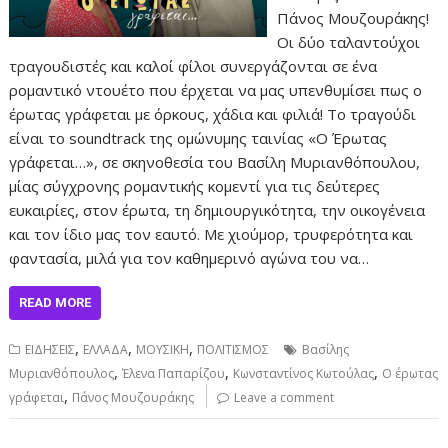
Πάνος Μουζουράκης!
Οι δύο ταλαντούχοι
τραγουδιστές και καλοί φίλοι συνεργάζονται σε ένα
ρομαντικό ντουέτο που έρχεται να μας υπενθυμίσει πως ο
έρωτας γράφεται με όρκους, χάδια και φιλιά! Το τραγούδι
είναι το soundtrack της ομώνυμης ταινίας «Ο Έρωτας
γράφεται…», σε σκηνοθεσία του Βασίλη Μυριανθόπουλου,
μίας σύγχρονης ρομαντικής κομεντί για τις δεύτερες
ευκαιρίες, στον έρωτα, τη δημιουργικότητα, την οικογένεια
και τον ίδιο μας τον εαυτό. Με χιούμορ, τρυφερότητα και
φαντασία, μιλά για τον καθημερινό αγώνα του να…
READ MORE
,
,
,
ΕΙΔΗΣΕΙΣ
ΕΛΛΑΔΑ
ΜΟΥΣΙΚΗ
ΠΟΛΙΤΙΣΜΟΣ
Βασίλης
,
,
,
Μυριανθόπουλος
Έλενα Παπαρίζου
Κωνσταντίνος Κωτούλας
Ο έρωτας
,
γράφεται
Πάνος Μουζουράκης
Leave a comment