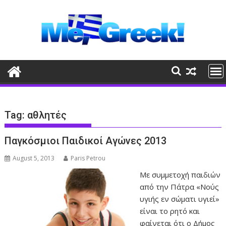
Skip
to
content
Tag:
αθλητές
Παγκόσμιοι Παιδικοί Αγώνες 2013
August 5, 2013
Paris Petrou
Με συμμετοχή παιδιών
από την Πάτρα «Νούς
υγιής εν σώματι υγιεί»
είναι το ρητό και
φαίνεται ότι ο Δήμος