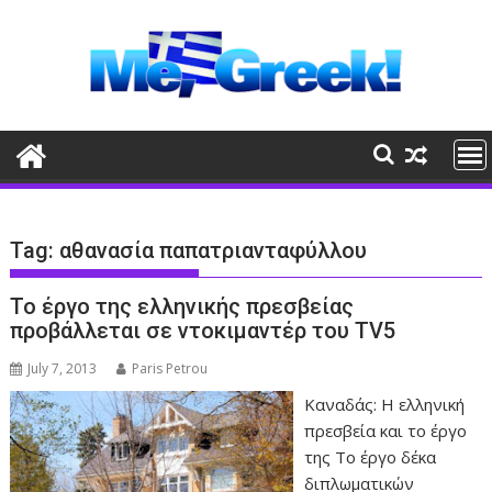
Skip
to
content
Tag:
αθανασία παπατριανταφύλλου
Το έργο της ελληνικής πρεσβείας
προβάλλεται σε ντοκιμαντέρ του TV5
July 7, 2013
Paris Petrou
Καναδάς: Η ελληνική
πρεσβεία και το έργο
της Το έργο δέκα
διπλωματικών