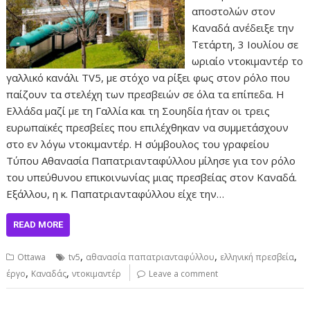
αποστολών στον
Καναδά ανέδειξε την
Τετάρτη, 3 Ιουλίου σε
ωριαίο ντοκιμαντέρ το
γαλλικό κανάλι TV5, με στόχο να ρίξει φως στον ρόλο που
παίζουν τα στελέχη των πρεσβειών σε όλα τα επίπεδα. Η
Ελλάδα μαζί με τη Γαλλία και τη Σουηδία ήταν οι τρεις
ευρωπαϊκές πρεσβείες που επιλέχθηκαν να συμμετάσχουν
στο εν λόγω ντοκιμαντέρ. Η σύμβουλος του γραφείου
Τύπου Αθανασία Παπατριανταφύλλου μίλησε για τον ρόλο
του υπεύθυνου επικοινωνίας μιας πρεσβείας στον Καναδά.
Εξάλλου, η κ. Παπατριανταφύλλου είχε την…
READ MORE
,
,
,
Ottawa
tv5
αθανασία παπατριανταφύλλου
ελληνική πρεσβεία
,
,
έργο
Καναδάς
ντοκιμαντέρ
Leave a comment