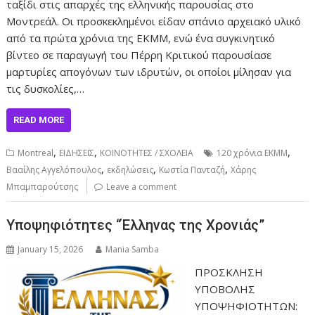
ταξίδι στις απαρχές της ελληνικής παρουσίας στο
Μοντρεάλ. Οι προσκεκλημένοι είδαν σπάνιο αρχειακό υλικό
από τα πρώτα χρόνια της ΕΚΜΜ, ενώ ένα συγκινητικό
βίντεο σε παραγωγή του Πέρρη Κριτικού παρουσίασε
μαρτυρίες απογόνων των ιδρυτών, οι οποίοι μίλησαν για
τις δυσκολίες,…
READ MORE
,
,
,
Montreal
ΕΙΔΗΣΕΙΣ
ΚΟΙΝΟΤΗΤΕΣ / ΣΧΟΛΕΙΑ
120 χρόνια ΕΚΜΜ
,
,
,
Βααίλης Αγγελόπουλος
εκδηλώσεις
Κωστία Πανταζή
Χάρης
Μπαμπαρούτσης
Leave a comment
Υποψηφιότητες “Έλληνας της Χρονιάς”
January 15, 2026
Mania Samba
ΠΡΟΣΚΛΗΣΗ
ΥΠΟΒΟΛΗΣ
ΥΠΟΨΗΦΙΟΤΗΤΩΝ: