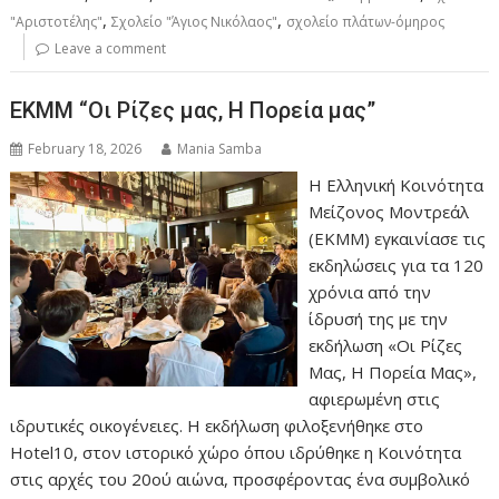
,
,
"Αριστοτέλης"
Σχολείο "Άγιος Νικόλαος"
σχολείο πλάτων-όμηρος
Leave a comment
ΕΚΜΜ “Οι Ρίζες μας, Η Πορεία μας”
February 18, 2026
Mania Samba
Η Ελληνική Κοινότητα
Μείζονος Μοντρεάλ
(ΕΚΜΜ) εγκαινίασε τις
εκδηλώσεις για τα 120
χρόνια από την
ίδρυσή της με την
εκδήλωση «Οι Ρίζες
Μας, Η Πορεία Μας»,
αφιερωμένη στις
ιδρυτικές οικογένειες. Η εκδήλωση φιλοξενήθηκε στο
Hotel10, στον ιστορικό χώρο όπου ιδρύθηκε η Κοινότητα
στις αρχές του 20ού αιώνα, προσφέροντας ένα συμβολικό