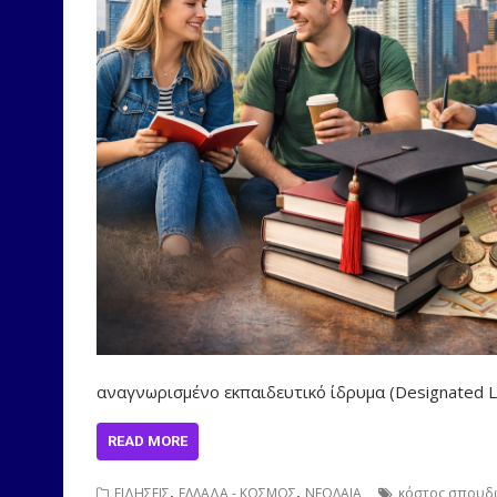
αναγνωρισμένο εκπαιδευτικό ίδρυμα (Designated 
READ MORE
,
,
ΕΙΔΗΣΕΙΣ
ΕΛΛΑΔΑ - ΚΟΣΜΟΣ
ΝΕΟΛΑΙΑ
κόστος σπουδ