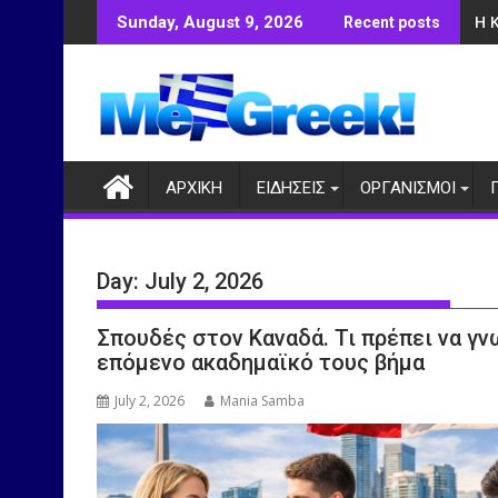
Skip
Η 
Sunday, August 9, 2026
Recent posts
to
content
ΑΡΧΙΚΗ
ΕΙΔΗΣΕΙΣ
ΟΡΓΑΝΙΣΜΟΙ
Day:
July 2, 2026
Σπουδές στον Καναδά. Τι πρέπει να γν
επόμενο ακαδημαϊκό τους βήμα
July 2, 2026
Mania Samba