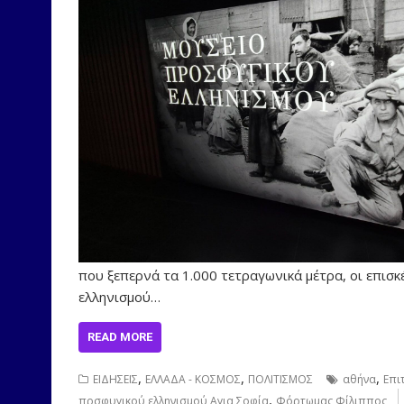
που ξεπερνά τα 1.000 τετραγωνικά μέτρα, οι επισ
ελληνισμού…
READ MORE
,
,
,
ΕΙΔΗΣΕΙΣ
ΕΛΛΑΔΑ - ΚΟΣΜΟΣ
ΠΟΛΙΤΙΣΜΟΣ
αθήνα
Επι
,
πρσφυγικού ελληνισμού Αγια Σοφία
Φόρτωμας Φίλιππος