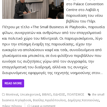
στο Palace Convention
Centre στο Λαβάλ η
παρουσίαση του νέου
βιβλίου του Πάρι
Πέτρου με τίτλο «The Small Business AI Playbook», παρουσία
φίλων, συνεργατών και ανθρώπων από τον επαγγελματικό
και πολιτικό χώρο του Μόντρεαλ. Οι παρευρισκόμενοι, λίγο
πριν την επίσημη έναρξη της παρουσίασης, είχαν την
ευκαιρία να απολαύσουν καφέ και τσάι, συνοδευόμενα από
γλυκίσματα και μπισκότα, σε ένα φιλόξενο περιβάλλον που
ευνόησε τις συζητήσεις γύρω από τον συγγραφέα, την
επαγγελματική του διαδρομή, αλλά και τις συνεχώς
διευρυνόμενες εφαρμογές της τεχνητής νοημοσύνης στον…
READ MORE
,
,
,
,
Montreal
Uncategorized
ΒΙΒΛΙΟ
ΕΙΔΗΣΕΙΣ
ΠΟΛΙΤΙΣΜΟΣ
the small
,
,
,
business AI playbook
Βασίλης Αγγελόπουλοσ
Δημήτρης Κατσαούνης
πάρις πέτρου
Leave a comment