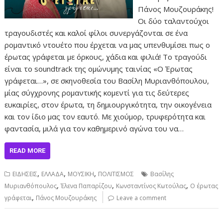
Πάνος Μουζουράκης!
Οι δύο ταλαντούχοι
τραγουδιστές και καλοί φίλοι συνεργάζονται σε ένα
ρομαντικό ντουέτο που έρχεται να μας υπενθυμίσει πως ο
έρωτας γράφεται με όρκους, χάδια και φιλιά! Το τραγούδι
είναι το soundtrack της ομώνυμης ταινίας «Ο Έρωτας
γράφεται…», σε σκηνοθεσία του Βασίλη Μυριανθόπουλου,
μίας σύγχρονης ρομαντικής κομεντί για τις δεύτερες
ευκαιρίες, στον έρωτα, τη δημιουργικότητα, την οικογένεια
και τον ίδιο μας τον εαυτό. Με χιούμορ, τρυφερότητα και
φαντασία, μιλά για τον καθημερινό αγώνα του να…
READ MORE
,
,
,
ΕΙΔΗΣΕΙΣ
ΕΛΛΑΔΑ
ΜΟΥΣΙΚΗ
ΠΟΛΙΤΙΣΜΟΣ
Βασίλης
,
,
,
Μυριανθόπουλος
Έλενα Παπαρίζου
Κωνσταντίνος Κωτούλας
Ο έρωτας
,
γράφεται
Πάνος Μουζουράκης
Leave a comment