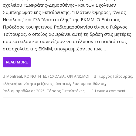
σχολείου «Σωκράτης-Δημοσθένης» και των Σχολείων
Συμπληρωματικής Εκπαίδευσης, “Πλάτων Όμηρος”, “Άγιος
Νικόλαος” και Γ/Λ “Αριστοτέλης” της ΕΚΜΜ. Ο Επίτιμος
Πρόεδρος του φετινού Ραδιομαραθωνίου είναι ο Γιώργος
Τσίτουρας, ο οποίος αφιερώνει αυτή τη δράση στις μητέρες
που έστειλαν και συνεχίζουν να στέλνουν τα παιδιά τους
στα σχολεία της ΕΚΜΜ, υπογραμμίζοντας πως…
READ MORE
,
,
,
Montreal
ΚΟΙΝΟΤΗΤΕΣ / ΣΧΟΛΕΙΑ
ΟΡΓΑΝΙΣΜΟΙ
Γιώργος Τσίτουρας
,
,
ελληνική κοινότητα μείζονος μόντρεαλ
Ραδιομαραθώνιος
,
Ραδιομαραθώνιος 2025
Τάσσος Ξυπολιτάκης
Leave a comment