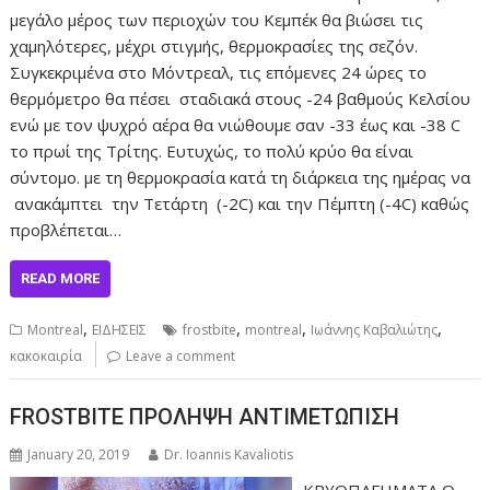
μεγάλο μέρος των περιοχών του Κεμπέκ θα βιώσει τις
χαμηλότερες, μέχρι στιγμής, θερμοκρασίες της σεζόν.
Συγκεκριμένα στο Μόντρεαλ, τις επόμενες 24 ώρες το
θερμόμετρο θα πέσει σταδιακά στους -24 βαθμούς Κελσίου
ενώ με τον ψυχρό αέρα θα νιώθουμε σαν -33 έως και -38 C
το πρωί της Τρίτης. Ευτυχώς, το πολύ κρύο θα είναι
σύντομο. με τη θερμοκρασία κατά τη διάρκεια της ημέρας να
ανακάμπτει την Τετάρτη (-2C) και την Πέμπτη (-4C) καθώς
προβλέπεται…
READ MORE
,
,
,
,
Montreal
ΕΙΔΗΣΕΙΣ
frostbite
montreal
Ιωάννης Καβαλιώτης
κακοκαιρία
Leave a comment
FROSTBITE ΠΡΟΛΗΨΗ ΑΝΤΙΜΕΤΩΠΙΣΗ
January 20, 2019
Dr. Ioannis Kavaliotis
ΚΡΥΟΠΑΓΗΜΑΤΑ Ο