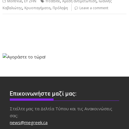
,
,
,
Montreal
ΕΥ ΖΗΝ
frostbite
Άμεση αντιμετώπιση
Ιωάννης
,
,
Καβαλιώτης
Κρυοπαγήματα
Πρόληψη
Leave a comment
Επικοινωνήστε μαζί μας:
Στείλτε μας τα Δελτία Τύπου και τις Ανακοινώσεις
σας:
news@megreek.ca