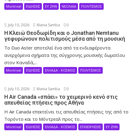
Montreal
ΕΙΔΗΣΕΙΣ
ΕΥ ΖΗΝ
ΝΕΟΛΑΙΑ
ΠΟΛΙΤΙΣΜΟΣ
July 10, 2026
Mania Samba
0
Η Κλειώ Θεοδωρίδη και ο Jonathan Nemtanu
γεφυρώνουν πολιτισμούς μέσα από τη μουσική
Το Duo Aster αποτελεί ένα από τα ενδιαφέροντα
ανερχόμενα σχήματα της σύγχρονης μουσικής δωματίου
στον Καναδά,...
Montreal
ΕΙΔΗΣΕΙΣ
ΕΛΛΑΔΑ - ΚΟΣΜΟΣ
ΠΟΛΙΤΙΣΜΟΣ
July 10, 2026
Mania Samba
0
Η Air Canada «σπάει» το χειμερινό κενό στις
απευθείας πτήσεις προς Αθήνα
Η Air Canada επεκτείνει τις απευθείας πτήσεις της από το
Τορόντο και το Μόντρεαλ προς το...
Montreal
ΕΙΔΗΣΕΙΣ
ΕΛΛΑΔΑ - ΚΟΣΜΟΣ
ΕΠΙΧΕΙΡΗΣΕΙΣ
ΕΥ ΖΗΝ