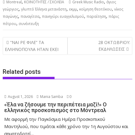
,
,
Montreal
ΚΟΙΝΟΤΗΤΕΣ / ΣΧΟΛΕΙΑ
Greek Music Radio
άγιος
,
,
,
,
γεώργιος
γλυπτό Έλληνα μετανάστη
εκμμ
κοίμηση θεοτόκου
νίκος
,
,
,
,
παγώνης
παναγίτσα
πανηγύρι ευαγγελισμού
παραίτηση
πάρις
,
πέτρου
συνέντευξη
Post
“ΝΑΙ ΡΕ ΦΙΛΕ” ΤΑ
28 ΟΚΤΩΒΡΙΟΥ:
navigation
ΕΚΔΗΛΩΣΕΙΣ
ΕΛΛΗΝΟΠΟΥΛΑ ΗΤΑΝ ΕΚΕΙ
Related posts
August 1, 2026
Mania Samba
0
«Έλα να ζήσουμε την περιπέτεια μαζί!» Ο
ελληνικός προσκοπισμός στο Μόντρεαλ
Με αφορμή την Παγκόσμια Ημέρα Προσκοπικού
Μαντηλιού, που τιμάται κάθε χρόνο την 1η Αυγούστου και
σηματοδοτεί...