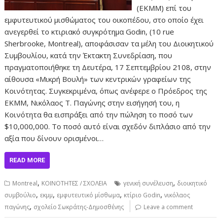
(ΕΚΜΜ) επί του
εμφυτευτικού μισθώματος του οικοπέδου, στο οποίο έχει
ανεγερθεί το κτιριακό συγκρότημα Godin, (10 rue
Sherbrooke, Montreal), αποφάσισαν τα μέλη του Διοικητικού
Συμβουλίου, κατά την Έκτακτη Συνεδρίαση, που
πραγματοποιήθηκε τη Δευτέρα, 17 Σεπτεμβρίου 2108, στην
αίθουσα «Μικρή Βουλή» των κεντρικών γραφείων της
Κοινότητας. Συγκεκριμένα, όπως ανέφερε ο Πρόεδρος της
ΕΚΜΜ, Νικόλαος Τ. Παγώνης στην εισήγησή του, η
Κοινότητα θα εισπράξει από την πώληση το ποσό των
$10,000,000. Το ποσό αυτό είναι σχεδόν διπλάσιο από την
αξία που δίνουν ορισμένοι…
READ MORE
,
,
Montreal
ΚΟΙΝΟΤΗΤΕΣ / ΣΧΟΛΕΙΑ
γενική συνέλευση
διοικητικό
,
,
,
,
συμβούλιο
εκμμ
εμφυτευτικό μίσθωμα
κτίριο Godin
νικόλαος
,
παγώνης
σχολείο Σωκράτης-Δημοσθένης
Leave a comment