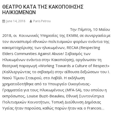
ΘΕΑΤΡΟ ΚΑΤΑ ΤΗΣ ΚΑΚΟΠΟΙΗΣΗΣ
ΗΛΙΚΙΩΜΕΝΩΝ
June 14, 2018
Paris Petrou
Την Πέμπτη, 10 Μαΐου
2018, οι Κοινωνικές Υπηρεσίες της ΕΚΜΜ, σε συνεργασία με
τον συνασπισμό εθνικών-πολιτισμικών φορέων ενάντια της
κακομεταχείρισης των ηλικιωμένων, RECAA (Respecting
Elders Communities Against Abuse/ Σεβασμός των
Ηλικιωμένων ενάντια στην Κακοποίηση), οργάνωσαν τη
θεατρική παραγωγή «Working Towards a Culture of Respect»
(Καλλιεργώντας το σεβασμό) στην αίθουσα δεξιώσεων του Ι.
Ναού Τίμιου Σταυρού, στο Λαβάλ. Η εκδήλωση
χρηματοδοτήθηκε από το Υπουργείο Οικογένειας-
Γραμματεία για τους Ηλικιωμένους (MFA-SA), του οποίου η
εκπρόσωπος, Louise Buzit-Beaulieu, Εθνική Συντονίστρια
Πολιτισμικών Κοινοτήτων, Τοπική Διεύθυνση Δημόσιας
Υγείας ήταν παρούσα, καθώς παρών ήταν και ο Francois…