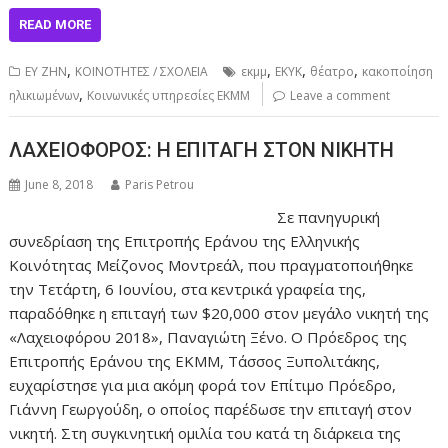
READ MORE
,
,
,
,
ΕΥ ΖΗΝ
ΚΟΙΝΟΤΗΤΕΣ / ΣΧΟΛΕΙΑ
εκμμ
ΕΚΥΚ
θέατρο
κακοποίηση
,
ηλικιωμένων
Κοινωνικές υπηρεσίες ΕΚΜΜ
Leave a comment
ΛΑΧΕΙΟΦΟΡΟΣ: Η ΕΠΙΤΑΓΗ ΣΤΟΝ ΝΙΚΗΤΗ
June 8, 2018
Paris Petrou
Σε πανηγυρική
συνεδρίαση της Επιτρο­πής Εράνου της Ελληνικής
Κοινότητας Μείζονος Μοντρεάλ, που πραγματο­ποιήθηκε
την Τετάρτη, 6 Ιουνίου, στα κεντρι­κά γραφεία της,
παραδόθηκε η επιταγή των $20,000 στον μεγάλο νικητή της
«Λαχειοφόρου 2018», Παναγιώτη Ξένο. Ο Πρόεδρος της
Επιτροπής Εράνου της ΕΚΜΜ, Τάσ­σος Ξυπολιτάκης,
ευχαρίστησε για μια ακό­μη φορά τον Επίτιμο Πρόεδρο,
Γιάννη Γε­ωργούδη, ο οποίος παρέδωσε την επιταγή στον
νικητή. Στη συγκινητική ομιλία του κατά τη διάρκεια της