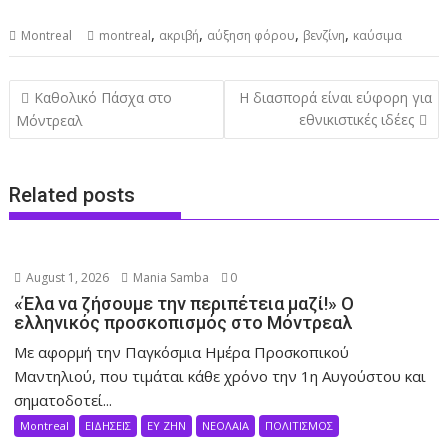
,
,
,
,
Montreal
montreal
ακριβή
αύξηση φόρου
βενζίνη
καύσιμα
Post
Καθολικό Πάσχα στο
Η διασπορά είναι εύφορη για
navigation
εθνικιστικές ιδέες
Μόντρεαλ
Related posts
August 1, 2026
Mania Samba
0
«Έλα να ζήσουμε την περιπέτεια μαζί!» Ο
ελληνικός προσκοπισμός στο Μόντρεαλ
Με αφορμή την Παγκόσμια Ημέρα Προσκοπικού
Μαντηλιού, που τιμάται κάθε χρόνο την 1η Αυγούστου και
σηματοδοτεί...
Montreal
ΕΙΔΗΣΕΙΣ
ΕΥ ΖΗΝ
ΝΕΟΛΑΙΑ
ΠΟΛΙΤΙΣΜΟΣ