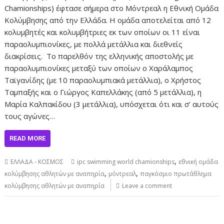
Chamionships) έφτασε σήμερα στο Μόντρεαλ η Εθνική Ομάδα
Κολύμβησης από την Ελλάδα. Η ομάδα αποτελείται από 12
κολυμβητές και κολυμβήτριες εκ των οποίων οι 11 είναι
παραολυμπιονίκες, με πολλά μετάλλια και διεθνείς
διακρίσεις. Το παρελθόν της ελληνικής αποστολής με
παραολυμπιονίκες μεταξύ των οποίων ο Χαράλαμπος
Ταϊγανίδης (με 10 παραολυμπιακά μετάλλια), ο Χρήστος
Ταμπαξής και ο Γιώργος Καπελλάκης (από 5 μετάλλια), η
Μαρία Καλπακίδου (3 μετάλλια), υπόσχεται ότι και σ’ αυτούς
τους αγώνες…
READ MORE
,
ΕΛΛΑΔΑ - ΚΟΣΜΟΣ
ipc swimming world chamionships
εθνική ομάδα
,
,
κολύμβησης αθλητών με αναπηρία
μόντρεαλ
παγκόσμιο πρωτάθλημα
κολύμβησης αθλητών με αναπηρία
Leave a comment