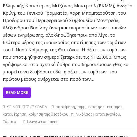
Ελληνικής Κοινότητας Μείζονος Μοντρεάλ (ΕΚΜΜ), Ανδρέα
Κριλή, του Γενικού Γραμματέα, Χάρη Μπαμπαρούτση, του
Προέδρου του Περιφερειακού Συμβουλίου Μοντρεάλ,
Αλέξανδρου Βασιλογιάννη και εκπροσώπων των τοπικών
μέσων ενημέρωσης, ολοκληρώθηκε πριν από λίγο, το
δεύτερο μέρος της διαδικασίας αποτίμησης των ταμάτων
του Ι. Ναού Κοίμησης της Θεοτόκου. Η αξία των ταμάτων
που αποτιμήθηκαν σήμερα ξεπερνάει τις $123,000. Όπως
γράψαμε και στο σχετικό άρθρο που δημοσιεύσαμε χθες και
μπορείτε να διαβάσετε εδώ, η αξία των ταμάτων του
πρώτου μέρους ανέρχεται στο ποσό των…
READ MORE
,
,
,
,
ΚΟΙΝΟΤΗΤΕΣ / ΣΧΟΛΕΙΑ
αποτίμηση
εκμμ
εκποίηση
εκτίμηση
,
,
,
καταμέτρηση
κοίμηση της θεοτόκου
π. Νικόλαος Παπαγεωργίου
Τάματα
Leave a comment