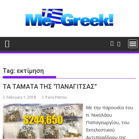
Skip
to
content
Tag:
εκτίμηση
ΤΑ ΤΑΜΑΤΑ ΤΗΣ “ΠΑΝΑΓΙΤΣΑΣ”
February 1, 2018
Paris Petrou
Με την παρουσία του
π. Νικολάου
Παπαγεωργίου, του
Εκτελεστικού
Αντιπροέδρου της