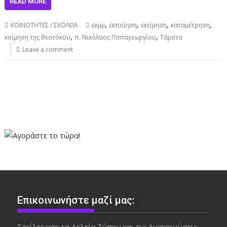
READ MORE
,
,
,
,
ΚΟΙΝΟΤΗΤΕΣ / ΣΧΟΛΕΙΑ
εκμμ
εκποίηση
εκτίμηση
καταμέτρηση
,
,
κοίμηση της θεοτόκου
π. Νικόλαος Παπαγεωργίου
Τάματα
Leave a comment
Επικοινωνήστε μαζί μας:
Στείλτε μας τα Δελτία Τύπου και τις Ανακοινώσεις