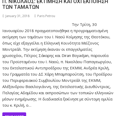
Π. ΝΙΚΟΛΑΟΣ: ΕΚΤΙΜΗΣΗ ΚΑΙ ΟΧΙ ΕΚΠΟΙΗΣΗ
ΤΩΝ ΤΑΜΑΤΩΝ
January 31, 2018
Paris Petrou
Την Τρίτη, 30
Ιανουαρίου 2018 πραγματοποιήθηκε η προγραμματισμένη
εκτίμηση των ταμάτων του Ι. Ναού Κοίμησης της Θεοτόκου,
όπως είχε εξαγγείλει η Ελληνική Κοινότητα Μείζονος
Μοντρεάλ. Την εκτίμηση έκαναν οι επαγγελματίες
χρυσοχόοι, Πέτρος Σάκαρης και Diran Boyadjan, παρουσία
του Προϊσταμένου του Ι. Ναού, π. Νικολάου Παπαγεωργίου,
του Εκτελεστικού Αντιπροέδρου της ΕΚΜΜ, Ανδρέα Κριλή,
του Γραμματέα του ΔΣ Χάρη Μπαμπαρούτση, του Προέδρου
του Περιφερειακού Συμβουλίου Μοντρεάλ της ΕΚΜΜ,
Αλέξανδρου Βασιλογιάννη, της Εκτελεστικής Διευθύντριας,
Πελαγίας Αδαμίδου και εκπροσώπων των τοπικών ελληνικών
μέσων ενημέρωσης. Η διαδικασία ξεκίνησε με σύντομη ομιλία
του κ. Κριλή, ο…