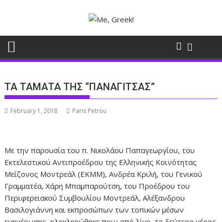
Skip
to
content
ΤΑ ΤΑΜΑΤΑ ΤΗΣ “ΠΑΝΑΓΙΤΣΑΣ”
February 1, 2018
Paris Petrou
Με την παρουσία του π. Νικολάου Παπαγεωργίου, του
Εκτελεστικού Αντιπροέδρου της Ελληνικής Κοινότητας
Μείζονος Μοντρεάλ (ΕΚΜΜ), Ανδρέα Κριλή, του Γενικού
Γραμματέα, Χάρη Μπαμπαρούτση, του Προέδρου του
Περιφερειακού Συμβουλίου Μοντρεάλ, Αλέξανδρου
Βασιλογιάννη και εκπροσώπων των τοπικών μέσων
ενημέρωσης, ολοκληρώθηκε πριν από λίγο, το δεύτερο μέρος