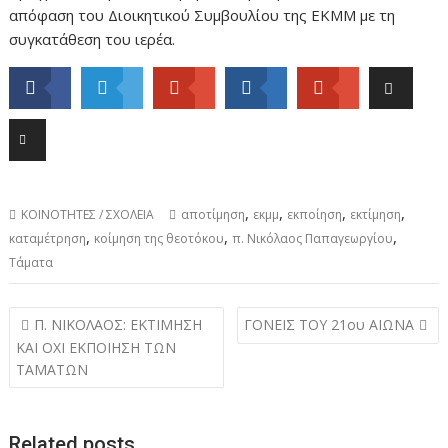
απόφαση του Διοικητικού Συμβουλίου της ΕΚΜΜ με τη
συγκατάθεση του ιερέα.
,
,
,
,
ΚΟΙΝΟΤΗΤΕΣ / ΣΧΟΛΕΙΑ
αποτίμηση
εκμμ
εκποίηση
εκτίμηση
,
,
,
καταμέτρηση
κοίμηση της θεοτόκου
π. Νικόλαος Παπαγεωργίου
Τάματα
Post
Π. ΝΙΚΟΛΑΟΣ: ΕΚΤΙΜΗΣΗ
ΓΟΝΕΙΣ ΤΟΥ 21ου ΑΙΩΝΑ
navigation
ΚΑΙ ΟΧΙ ΕΚΠΟΙΗΣΗ ΤΩΝ
ΤΑΜΑΤΩΝ
Related posts