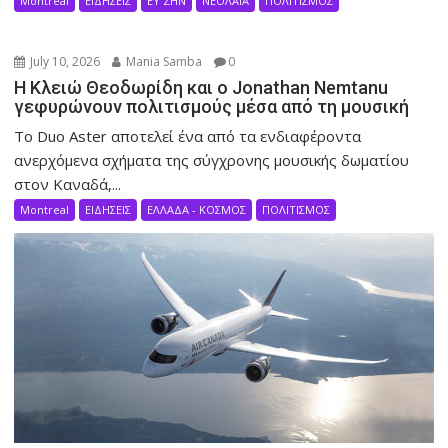
Montreal
ΕΙΔΗΣΕΙΣ
ΕΥ ΖΗΝ
ΝΕΟΛΑΙΑ
ΠΟΛΙΤΙΣΜΟΣ
July 10, 2026
Mania Samba
0
Η Κλειώ Θεοδωρίδη και ο Jonathan Nemtanu
γεφυρώνουν πολιτισμούς μέσα από τη μουσική
Το Duo Aster αποτελεί ένα από τα ενδιαφέροντα
ανερχόμενα σχήματα της σύγχρονης μουσικής δωματίου
στον Καναδά,...
Montreal
ΕΙΔΗΣΕΙΣ
ΕΛΛΑΔΑ - ΚΟΣΜΟΣ
ΠΟΛΙΤΙΣΜΟΣ