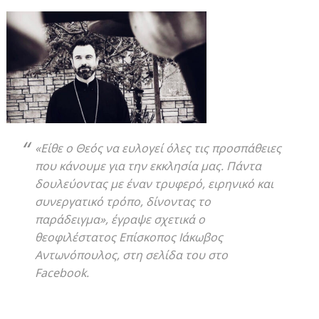
«Είθε ο Θεός να ευλογεί όλες τις προσπάθειες
που κάνουμε για την εκκλησία μας. Πάντα
δουλεύοντας με έναν τρυφερό, ειρηνικό και
συνεργατικό τρόπο, δίνοντας το
παράδειγμα»,
έγραψε σχετικά ο
θεοφιλέστατος Επίσκοπος Ιάκωβος
Aντωνόπουλος, στη σελίδα του στο
Facebook.