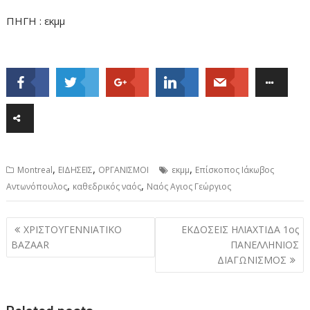
ΠΗΓΗ : εκμμ
,
,
,
Montreal
ΕΙΔΗΣΕΙΣ
ΟΡΓΑΝΙΣΜΟΙ
εκμμ
Επίσκοπος Ιάκωβος
,
,
Αντωνόπουλος
καθεδρικός ναός
Ναός Αγιος Γεώργιος
Post
ΧΡΙΣΤΟΥΓΕΝΝΙΑΤΙΚΟ
ΕΚΔΟΣΕΙΣ ΗΛΙΑΧΤΙΔΑ 1ος
navigation
BAZAAR
ΠΑΝΕΛΛΗΝΙΟΣ
ΔΙΑΓΩΝΙΣΜΟΣ