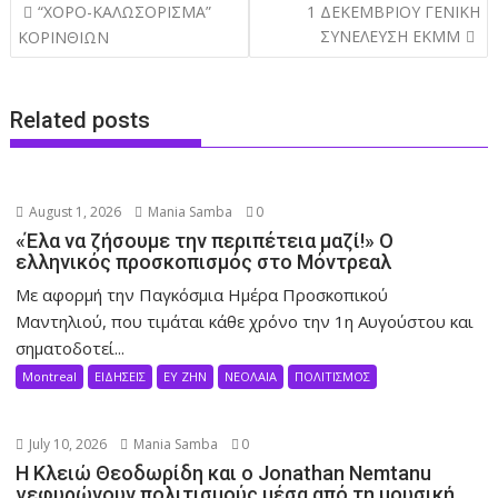
Post
“ΧΟΡΟ-ΚΑΛΩΣΟΡΙΣΜΑ”
1 ΔΕΚΕΜΒΡΙΟΥ ΓΕΝΙΚΗ
navigation
ΣΥΝΕΛΕΥΣΗ ΕΚΜΜ
ΚΟΡΙΝΘΙΩΝ
Related posts
August 1, 2026
Mania Samba
0
«Έλα να ζήσουμε την περιπέτεια μαζί!» Ο
ελληνικός προσκοπισμός στο Μόντρεαλ
Με αφορμή την Παγκόσμια Ημέρα Προσκοπικού
Μαντηλιού, που τιμάται κάθε χρόνο την 1η Αυγούστου και
σηματοδοτεί...
Montreal
ΕΙΔΗΣΕΙΣ
ΕΥ ΖΗΝ
ΝΕΟΛΑΙΑ
ΠΟΛΙΤΙΣΜΟΣ
July 10, 2026
Mania Samba
0
Η Κλειώ Θεοδωρίδη και ο Jonathan Nemtanu
γεφυρώνουν πολιτισμούς μέσα από τη μουσική