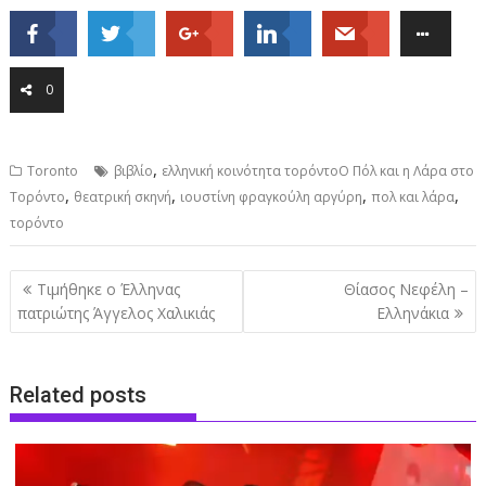
0
,
Toronto
βιβλίο
ελληνική κοινότητα τορόντοΟ Πόλ και η Λάρα στο
,
,
,
,
Τορόντο
θεατρική σκηνή
ιουστίνη φραγκούλη αργύρη
πολ και λάρα
τορόντο
Post
Τιμήθηκε ο Έλληνας
Θίασος Νεφέλη –
navigation
πατριώτης Άγγελος Χαλικιάς
Ελληνάκια
Related posts