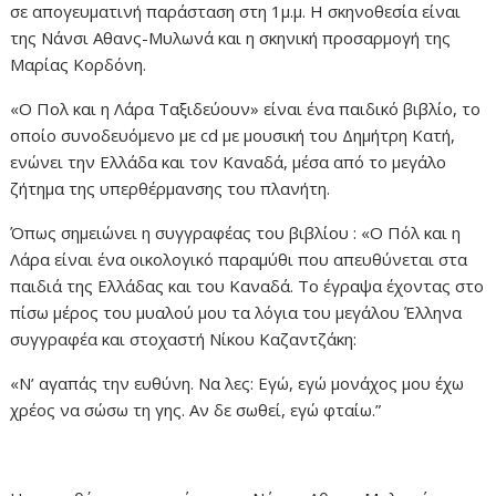
σε απογευματινή παράσταση στη 1μ.μ. Η σκηνοθεσία είναι
της Νάνσι Αθανς-Μυλωνά και η σκηνική προσαρμογή της
Μαρίας Κορδόνη.
«Ο Πολ και η Λάρα Ταξιδεύουν» είναι ένα παιδικό βιβλίο, το
οποίο συνοδευόμενο με cd με μουσική του Δημήτρη Κατή,
ενώνει την Ελλάδα και τον Καναδά, μέσα από το μεγάλο
ζήτημα της υπερθέρμανσης του πλανήτη.
Όπως σημειώνει η συγγραφέας του βιβλίου : «Ο Πόλ και η
Λάρα είναι ένα οικολογικό παραμύθι που απευθύνεται στα
παιδιά της Ελλάδας και του Καναδά. Το έγραψα έχοντας στο
πίσω μέρος του μυαλού μου τα λόγια του μεγάλου Έλληνα
συγγραφέα και στοχαστή Νίκου Καζαντζάκη:
«Ν’ αγαπάς την ευθύνη. Να λες: Εγώ, εγώ μονάχος μου έχω
χρέος να σώσω τη γης. Αν δε σωθεί, εγώ φταίω.”