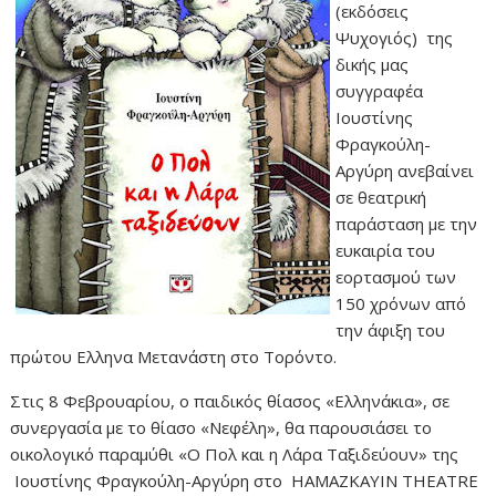
(εκδόσεις
Ψυχογιός) της
δικής μας
συγγραφέα
Ιουστίνης
Φραγκούλη-
Αργύρη ανεβαίνει
σε θεατρική
παράσταση με την
ευκαιρία του
εορτασμού των
150 χρόνων από
την άφιξη του
πρώτου Ελληνα Μετανάστη στο Τορόντο.
Στις 8 Φεβρουαρίου, ο παιδικός θίασος «Ελληνάκια», σε
συνεργασία με το θίασο «Νεφέλη», θα παρουσιάσει το
οικολογικό παραμύθι «Ο Πολ και η Λάρα Ταξιδεύουν» της
Ιουστίνης Φραγκούλη-Αργύρη στο HAMAZKAYIN THEATRE