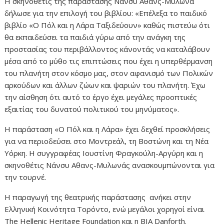
Η σκηνοθέτις της παράστασης Νάνσυ Αθανς-Μυλωνά
δήλωσε για την επιλογή του βιβλίου: «Επέλεξα το παιδικό
βιβλίο «Ο Πόλ και η Λάρα Ταξιδεύουν» καθώς πιστεύω ότι
θα εκπαιδεύσει τα παιδιά γύρω από την ανάγκη της
προστασίας του περιβάλλοντος κάνοντάς να καταλάβουν
μέσα από το μύθο τις επιπτώσεις που έχει η υπερθέρμανση
του πλανήτη στον κόσμο μας, στον αφανισμό των Πολικών
αρκούδων και άλλων ζώων και ψαριών του πλανήτη. Έχω
την αίσθηση ότι αυτό το έργο έχει μεγάλες προοπτικές
εξαιτίας του δυνατού πολιτικού του μηνύματος».
Η παράσταση «Ο Πόλ και η Λάρα» έχει δεχθεί προσκλήσεις
για να περιοδεύσει στο Μοντρεάλ, τη Βοστώνη και τη Νέα
Υόρκη. Η συγγραφέας Ιουστίνη Φραγκούλη-Αργύρη και η
σκηνοθέτις Νάνσυ Αθανς-Μυλωνάς ανασκουμπώνονται για
την τουρνέ.
Η παραγωγή της θεατρικής παράστασης ανήκει στην
Ελληνική Κοινότητα Τορόντο, ενώ μεγάλοι χορηγοί είναι
The Hellenic Heritage Foundation και η BIA Danforth.