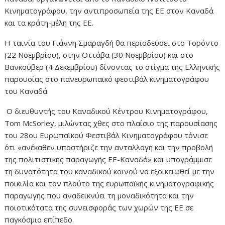
Κινηματογράφου, την αντιπροσωπεία της ΕΕ στον Καναδά
και τα κράτη-μέλη της ΕΕ.
Η ταινία του Γιάννη Σμαραγδή θα περιοδεύσει στο Τορόντο
(22 Νοεμβρίου), στην Οττάβα (30 Νοεμβρίου) και στο
Βανκούβερ (4 Δεκεμβρίου) δίνοντας το στίγμα της Ελληνικής
παρουσίας στο πανευρωπαϊκό φεστιβάλ κινηματογράφου
του Καναδά.
O διευθυντής του Καναδικού Κέντρου Κινηματογράφου,
Tom McSorley, μιλώντας χθες στο πλαίσιο της παρουσίασης
του 28ου Ευρωπαϊκού Φεστιβάλ Κινηματογράφου τόνισε
ότι «ανέκαθεν υποστήριζε την ανταλλαγή και την προβολή
της πολιτιστικής παραγωγής ΕΕ-Καναδά» και υπογράμμισε
τη δυνατότητα του καναδικού κοινού να εξοικειωθεί με την
ποικιλία και τον πλούτο της ευρωπαϊκής κινηματογραφικής
παραγωγής που αναδεικνύει τη μοναδικότητα και την
ποιοτικότατα της συνεισφοράς των χωρών της ΕΕ σε
παγκόσμιο επίπεδο.