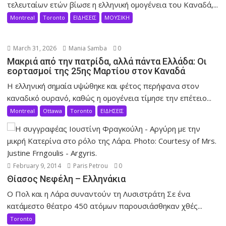
τελευταίων ετών βίωσε η ελληνική ομογένεια του Καναδά,...
Montreal
Toronto
ΕΙΔΗΣΕΙΣ
ΜΟΥΣΙΚΗ
March 31, 2026
Mania Samba
0
Μακριά από την πατρίδα, αλλά πάντα Ελλάδα: Οι
εορτασμοί της 25ης Μαρτίου στον Καναδά
Η ελληνική σημαία υψώθηκε και φέτος περήφανα στον
καναδικό ουρανό, καθώς η ομογένεια τίμησε την επέτειο...
Montreal
Ottawa
Toronto
ΕΙΔΗΣΕΙΣ
February 9, 2014
Paris Petrou
0
Θίασος Νεφέλη – Ελληνάκια
Ο Πολ και η Λάρα συναντούν τη Λυσιστράτη Σε ένα
κατάμεστο θέατρο 450 ατόμων παρουσιάσθηκαν χθές...
Toronto