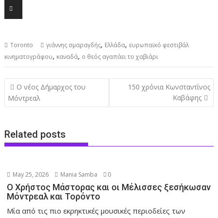
,
,
Toronto
γιάννης σμαραγδής
Ελλάδα
ευρωπαϊκό φεστιβάλ
,
,
κινηματογράφου
καναδά
ο θεός αγαπάει το χαβιάρι
Post
Ο νέος Δήμαρχος του
150 χρόνια Κωνσταντίνος
navigation
Καβάφης
Μόντρεαλ
Related posts
May 25, 2026
Mania Samba
0
Ο Χρήστος Μάστορας και οι Μέλισσες ξεσήκωσαν
Μόντρεαλ και Τορόντο
Μία από τις πιο εκρηκτικές μουσικές περιοδείες των