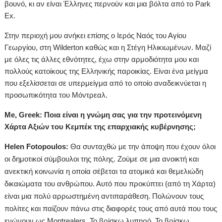
βουνό, κι αν είναι Έλληνες περνούν και μια βόλτα από το Park
Ex.
Στην περιοχή μου ανήκει επίσης ο Ιερός Ναός του Αγίου
Γεωργίου, στη Wilderton καθώς και η Στέγη Ηλικιωμένων. Μαζί
με όλες τις άλλες εθνότητες, έχω στην αρμοδιότητα μου και
πολλούς κατοίκους της Ελληνικής παροικίας. Είναι ένα μείγμα
που εξελίσσεται σε υπερμείγμα από το οποίο αναδεικνύεται η
προσωπικότητα του Μόντρεαλ.
Me, Greek: Ποια είναι η γνώμη σας για την προτεινόμενη
Χάρτα Αξιών του Κεμπέκ της επαρχιακής κυβέρνησης;
Helen Fotopoulos:
Θα συνταχθώ με την άποψη που έχουν όλοι
οι δημοτικοί σύμβουλοι της πόλης. Ζούμε σε μια ανοικτή και
ανεκτική κοινωνία η οποία σέβεται τα ατομικά και θεμελιώδη
δικαιώματα του ανθρώπου. Αυτό που προκύπτει (από τη Χάρτα)
είναι μια πολύ αρρωστημένη αντιπαράθεση. Πολώνουν τους
πολίτες και παίζουν πάνω στις διαφορές τους από αυτά που τους
ενώνουν ως Montrealers. Το βρίσκω λυπηρό. Το βρίσκω