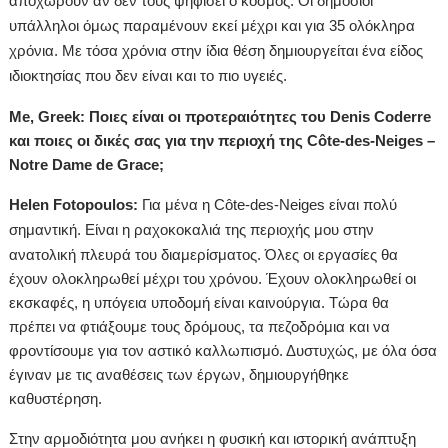
αποχωρούν αν δεν τους ψηφίσει ο κόσμος. Οι δημόσιοι
υπάλληλοι όμως παραμένουν εκεί μέχρι και για 35 ολόκληρα
χρόνια. Με τόσα χρόνια στην ίδια θέση δημιουργείται ένα είδος
ιδιοκτησίας που δεν είναι και το πιο υγειές.
Me, Greek: Ποιες είναι οι προτεραιότητες του Denis Coderre
και ποιες οι δικές σας για την περιοχή της Côte-des-Neiges –
Notre Dame de Grace;
Helen Fotopoulos:
Για μένα η Côte-des-Neiges είναι πολύ
σημαντική. Είναι η ραχοκοκαλιά της
περιοχής μου στην
ανατολική πλευρά του διαμερίσματος. Όλες οι εργασίες θα
έχουν ολοκληρωθεί μέχρι του χρόνου. Έχουν ολοκληρωθεί οι
εκσκαφές, η υπόγεια υποδομή είναι καινούργια. Τώρα θα
πρέπει να φτιάξουμε τους δρόμους, τα πεζοδρόμια και να
φροντίσουμε για τον αστικό καλλωπισμό. Δυστυχώς, με όλα όσα
έγιναν με τις αναθέσεις των έργων, δημιουργήθηκε
καθυστέρηση.
Σ
την αρμοδιότητα μου ανήκει η φυσική και ιστορική ανάπτυξη