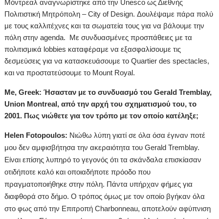
Μόντρεαλ αναγνωρίστηκε από την Unesco ως Διεθνής
Πολιτιστική Μητρόπολη – City of Design. Δουλέψαμε πάρα πολύ
με τους καλλιτέχνες και τα σωματεία τους για να βάλουμε την
πόλη στην agenda. Με συνδυασμένες προσπάθειες με τα
πολιτισμικά lobbies καταφέραμε να εξασφαλίσουμε τις
δεσμεύσεις για να κατασκευάσουμε το Quartier des spectacles,
και να προστατεύσουμε το Mount Royal.
Me, Greek: Ήσασταν με το συνδυασμό του Gerald Tremblay,
Union Montreal, από την αρχή του σχηματισμού του, το
2001. Πως νιώθετε για τον τρόπο με τον οποίο κατέληξε;
Helen Fotopoulos:
Νιώθω λύπη γιατί σε όλα όσα έγιναν ποτέ
μου δεν αμφισβήτησα την ακεραιότητα του Gerald Tremblay.
Είναι επίσης λυπηρό το γεγονός ότι τα σκάνδαλα επισκίασαν
οτιδήποτε καλό και οποιαδήποτε πρόοδο που
πραγματοποιήθηκε στην πόλη. Πάντα υπήρχαν φήμες για
διαφθορά στο δήμο. Ο τρόπος όμως με τον οποίο βγήκαν όλα
στο φως από την Επιτροπή Charbon
n
eau, αποτελούν αφύπνιση