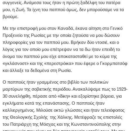
συγγενείς. Ανάμεσα τους ήταν η πρώτη ξαδέλφη του πατέρα
μου, η Ζωή. Τα ίχνη του παππού όμως, δεν μπορούσαμε να τα
βρούμε.
Με την επιστροφή μου στον Καναδά, έκανα αίτηση στο Γενικό
Προξενείο της Ρωσίας με την οποία ζητούσα να μου δώσουν
πληροφορίες για τον παππού μου. Βρήκαν δύο ντοσιέ, και ο
λόγος για τον οποίο μου επέτρεψαν να τα δω ήταν επειδή το
όνομα του παππού μου είχε αποκατασταθεί με το κύμα της
«γκλάσνοστ» και της «περεστρόικα» που έφερε ο Γκορμπατσόφ
και άλλαξε τα δεδομένα στη Ρωσία.
Ο παππούς ήταν γραμμένος στο βιβλίο των πολιτικών
μαρτύρων της σοβιετικής περιόδου. Ανακαλύψαμε πως το 1929-
30 συνελήφθη, πέρασε από «δίκη» και εξορίστηκε βόρεια, για
εγκλήματα κατά της επανάστασης. Ο παππούς ήταν
καλλιεργημένος. Μιλούσε οκτώ γλώσσες και ήταν τελειόφοιτος
της Θεολογικής Σχολής της Χάλκης. Μετέφραζε τις επιστολές
του Πατριάρχη της Μόσχας και της Κωνσταντινούπολης στην