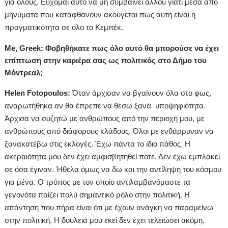
για όλους. Εύχομαι αυτό να μη συμβαίνει αλλού γιατί μέσα από
μηνύματα που καταφθάνουν ακούγεται πως αυτή είναι η
πραγματικότητα σε όλο το Κεμπέκ.
Me, Greek: Φοβηθήκατε πως όλο αυτό θα μπορούσε να έχει
επίπτωση στην καριέρα σας ως πολιτικός στο Δήμο του
Μόντρεαλ;
Helen Fotopoulos:
Όταν άρχισαν να βγαίνουν όλα στο φως,
αναρωτήθηκα αν θα έπρεπε να θέσω ξανά υποψηφιότητα.
Άρχισα να συζητώ με ανθρώπους από την περιοχή μου, με
ανθρώπους από διάφορους κλάδους. Όλοι με ενθάρρυναν να
ξανακατέβω στις εκλογές. Έχω πάντα το ίδιο πάθος. Η
ακεραιότητα μου δεν έχει αμφισβητηθεί ποτέ. Δεν έχω εμπλακεί
σε όσα έγιναν. Ήθελα όμως να δω και την αντίληψη του κόσμου
για μένα. Ο τρόπος με τον οποίο αντιλαμβανόμαστε τα
γεγονότα παίζει πολύ σημαντικό ρόλο στην πολιτική. Η
απάντηση που πήρα είναι ότι με έχουν ανάγκη να παραμείνω
στην πολιτική. Η δουλειά μου εκεί δεν έχει τελειώσει ακόμη.