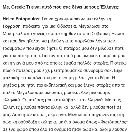
Me, Greek: Τι είναι αυτό που σας δένει με τους Έλληνες;
Helen Fotopoulos:
Για να χρησιμοποιήσω μια ελληνική
έκφραση, πρόκειται για μια Οδύσσεια. Μεγάλωσα στο
Μόντρεαλ από γονείς οι οποίοι ήρθαν από τη Σοβιετική Ένωση
και που δεν ήθελαν να μιλούν για το παρελθόν λόγω των
τραυμάτων που είχαν ζήσει. Ο πατέρας μου δεν μιλούσε ποτέ
για τον πατέρα του. Για τον παππού μου μιλούσε η μητέρα μου
και η γιαγιά μου από τις οποίες έμαθα πολλές ιστορίες. Πιστεύω
πως ο πατέρας μου είχε μετατραυματικό σύνδρομο σοκ. Είχε
μπλοκάρει τον πόνο του με το να μη μιλάει για το θέμα. Η
μητέρα μου ήταν πιο εκδηλωτική και μας έλεγε ιστορίες από τα
παλιά. Μεγαλώσαμε μιλώντας ρώσικα. Δεν μιλούσαμε
ελληνικά. Ο πατέρας μου καταλάβαινε τα ελληνικά. Με τους
Έλληνες μιλούσε πάντα ελληνικά, αλλά δεν μιλούσε ποτέ σε
μας. Αυτό ήταν κάπως περίεργο. Μεγάλωσα πηγαίνοντας στη
ρώσικη ορθόδοξη εκκλησία, με ένα όνομα όπως «Φωτόπουλος»
σε ένα χώρο όπου όλα τα ονόματα ήταν ρωσικά, όλοι μιλούσαν