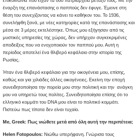
επικοινωνία που είχαν τα δύο πατριαρχεία μεταξύ τους. Με την
έναρξη της επανάστασης ο παππούς δεν έφυγε. Έμεινε στη
θέση του συνεχίζοντας να κάνει το καθήκον του. Το 1936,
συνελήφθη ξανά, με νέες κατηγορίες κατά της επανάστασης και
μέσα σε 3 μέρες εκτελέστηκε. Όπως μου εξήγησαν από τις
μυστικές υπηρεσίες της χώρας, δεν υπήρχαν συγκεκριμένες
αποδείξεις που να ενοχοποιούν τον παππού μου. Αυτή η
περίοδος αποτελεί ένα θλιβερό κεφάλαιο στην ιστορία της
Ρωσίας.
Ήταν ένα θλιβερό κεφάλαιο για την οικογένεια μου, επίσης,
καθώς και για χιλιάδες άλλες οικογένειες. Εκείνη την εποχή
συνειδητοποίησα την πορεία μου στην πολιτική και την ανάγκη
μου να υπηρετώ τους πολίτες. Συνειδητοποίησα επίσης ότι το
ελληνικό κομμάτι του DNA μου είναι το πολιτικό κομμάτι.
Πιστεύω πως τίποτα δεν είναι τυχαίο.
Me, Greek: Πως νιώθετε μετά από όλη αυτή την περιπέτεια;
Helen Fotopoulos:
Νιώθω υπερήφανη. Γνώρισα τους