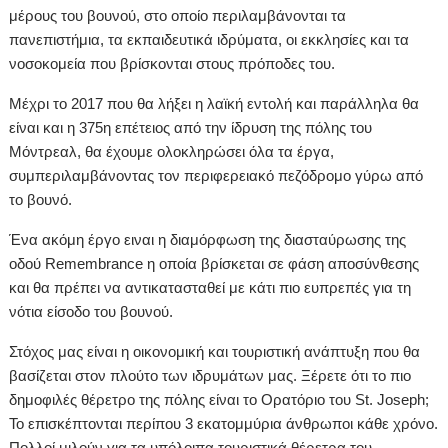
μέρους του βουνού, στο οποίο περιλαμβάνονται τα
πανεπιστήμια, τα εκπαιδευτικά ιδρύματα, οι εκκλησίες και τα
νοσοκομεία που βρίσκονται στους πρόποδες του.
Μέχρι το 2017 που θα λήξει η λαϊκή εντολή και παράλληλα θα
είναι και η 375η επέτειος από την ίδρυση της πόλης του
Μόντρεαλ, θα έχουμε ολοκληρώσει όλα τα έργα,
συμπεριλαμβάνοντας τον περιφερειακό πεζόδρομο γύρω από
το βουνό.
Ένα ακόμη έργο ειναι η διαμόρφωση της διασταύρωσης της
οδού Remembrance η οποία βρίσκεται σε φάση αποσύνθεσης
και θα πρέπει να αντικατασταθεί με κάτι πιο ευπρεπές για τη
νότια είσοδο του βουνού.
Στόχος μας είναι η οικονομική και τουριστική ανάπτυξη που θα
βασίζεται στον πλούτο των ιδρυμάτων μας. Ξέρετε ότι το πιο
δημοφιλές θέρετρο της πόλης είναι το Ορατόριο του St. Joseph;
Το επισκέπτονται περίπου 3 εκατομμύρια άνθρωποι κάθε χρόνο.
Πολλοί μιλούν για τα υπόλοιπα τουριστικά θέρετρα του