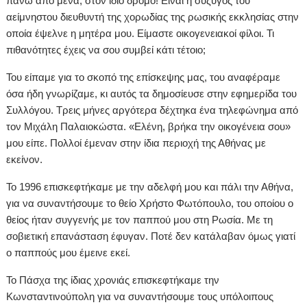
πάνω από μένα, στον ίδιο δρόμο! Είναι η σύζυγος του
αείμνηστου διευθυντή της χορωδίας της ρωσικής εκκλησίας στην
οποία έψελνε η μητέρα μου. Είμαστε οικογενειακοί φίλοι. Τι
πιθανότητες έχεις να σου συμβεί κάτι τέτοιο;
Του είπαμε για το σκοπό της επίσκεψης μας, του αναφέραμε
όσα ήδη γνωρίζαμε, κι αυτός τα δημοσίευσε στην εφημερίδα του
Συλλόγου. Τρεις μήνες αργότερα δέχτηκα ένα τηλεφώνημα από
τον Μιχάλη Παλαιοκώστα. «Ελένη, βρήκα την οικογένεια σου»
μου είπε. Πολλοί έμεναν στην ίδια περιοχή της Αθήνας με
εκείνον.
Το 1996 επισκεφτήκαμε με την αδελφή μου και πάλι την Αθήνα,
για να συναντήσουμε το θείο Χρήστο Φωτόπουλο, του οποίου ο
θείος ήταν συγγενής με τον παππού μου στη Ρωσία. Με τη
σοβιετική επανάσταση έφυγαν. Ποτέ δεν κατάλαβαν όμως γιατί
ο παππούς μου έμεινε εκεί.
Το Πάσχα της ίδιας χρονιάς επισκεφτήκαμε την
Κωνσταντινούπολη για να συναντήσουμε τους υπόλοιπους