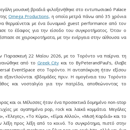
εγάλη μουσική βραδιά φιλοξενήθηκε στο εντυπωσιακό Palace
 της
Omega Productions,
η οποία μετρά πάνω από 35 χρόνια
να θερμαίνεται με ένα δυναμικό guest performance από τον
μασε το έδαφος για την είσοδο του συγκροτήματος. Όταν ο
έσπασε σε χειροκροτήματα, με την ενέργεια στην αίθουσα να
ην Παρασκευή 22 Μαΐου 2026, με το Τορόντο να παίρνει τη
ργανώθηκε από το
Greek City
και το ByPeterandPaul’s, έλαβε
rsal EventSpace στο Τορόντο. Η ανταπόκριση ήταν εξίσου
 να εξαντλούνται εβδομάδες πριν. Η ομογένεια του Τορόντο
πάθος και νοσταλγία για την πατρίδα, αποθεώνοντας το
ας και οι Μέλισσες ήταν ένα προσεκτικά δομημένο non-stop
τυχίες με αγαπημένα pop, rock και λαϊκά κομμάτια. Μεγάλες
, «Έλεγες», «Το Κύμα», «Είμαι Αλλού», «Μισή Καρδιά» και το
 λέξη προς λέξη από το κοινό. Το συγκρότημα, πιστό στην