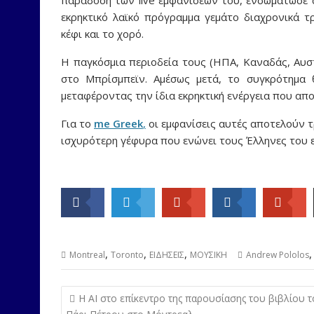
παράδοση των live εμφανίσεών του, ενσωμάτωσε αν
εκρηκτικό λαϊκό πρόγραμμα γεμάτο διαχρονικά 
κέφι και το χορό.
Η παγκόσμια περιοδεία τους (ΗΠΑ, Καναδάς, Αυσ
στο Μπρίσμπεϊν
. Αμέσως μετά, το συγκρότημα 
μεταφέροντας την ίδια εκρηκτική ενέργεια που απο
Για το
me Greek
,
οι εμφανίσεις αυτές αποτελούν τρ
ισχυρότερη γέφυρα που ενώνει τους Έλληνες του εξ
,
,
,
Montreal
Toronto
ΕΙΔΗΣΕΙΣ
ΜΟΥΣΙΚΗ
Andrew Pololos
Post
Η ΑΙ στο επίκεντρο της παρουσίασης του βιβλίου 
navigation