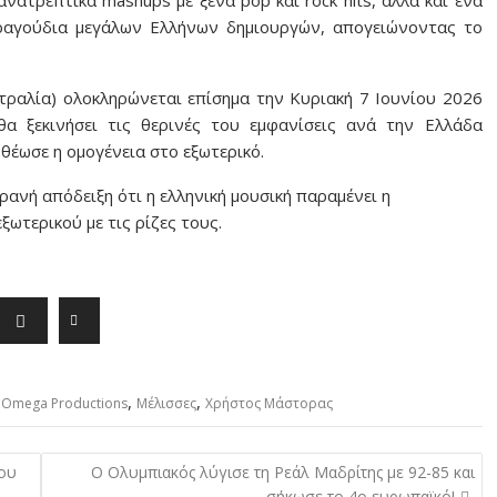
ατρεπτικά mashups με ξένα pop και rock hits, αλλά και ένα
τραγούδια μεγάλων Ελλήνων δημιουργών, απογειώνοντας το
τραλία) ολοκληρώνεται επίσημα την
Κυριακή 7 Ιουνίου 2026
θα ξεκινήσει τις θερινές του εμφανίσεις ανά την Ελλάδα
θέωσε η ομογένεια στο εξωτερικό.
ανή απόδειξη ότι η ελληνική μουσική παραμένει η
ωτερικού με τις ρίζες τους.
,
,
,
Omega Productions
Μέλισσες
Χρήστος Μάστορας
του
Ο Ολυμπιακός λύγισε τη Ρεάλ Μαδρίτης με 92-85 και
σήκωσε το 4ο ευρωπαϊκό!