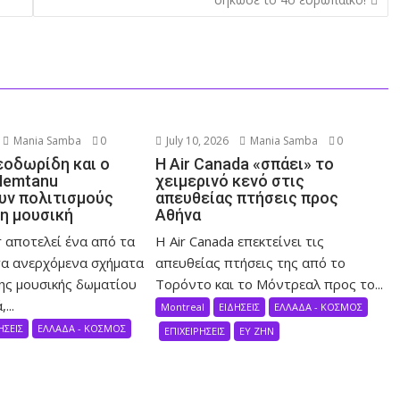
Mania Samba
0
July 10, 2026
Mania Samba
0
εοδωρίδη και ο
Η Air Canada «σπάει» το
Nemtanu
χειμερινό κενό στις
ν πολιτισμούς
απευθείας πτήσεις προς
τη μουσική
Αθήνα
 αποτελεί ένα από τα
Η Air Canada επεκτείνει τις
α ανερχόμενα σχήματα
απευθείας πτήσεις της από το
ης μουσικής δωματίου
Τορόντο και το Μόντρεαλ προς το...
...
Montreal
ΕΙΔΗΣΕΙΣ
ΕΛΛΑΔΑ - ΚΟΣΜΟΣ
ΗΣΕΙΣ
ΕΛΛΑΔΑ - ΚΟΣΜΟΣ
ΕΠΙΧΕΙΡΗΣΕΙΣ
ΕΥ ΖΗΝ