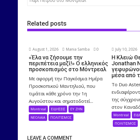
Πάρι Πέτρου στο Μόντρεαλ
Related posts
August 1, 2026
Mania Samba
0
July 10, 2026
«Έλα να ζήσουμε την
Η Κλειώ Θ
περιπέτεια μαζί!» Ο ελληνικός
Jonathan 
προσκοπισμός στο Μόντρεαλ
γεφυρώνου
μέσα από 
Με αφορμή την Παγκόσμια Ημέρα
Το Duo Aster
Προσκοπικού Μαντηλιού, που
ενδιαφέροντ
τιμάται κάθε χρόνο την 1η
της σύγχρον
Αυγούστου και σηματοδοτεί...
στον Καναδά,
Montreal
ΕΙΔΗΣΕΙΣ
ΕΥ ΖΗΝ
Montreal
ΕΙΔ
ΝΕΟΛΑΙΑ
ΠΟΛΙΤΙΣΜΟΣ
ΠΟΛΙΤΙΣΜΟΣ
LEAVE A COMMENT