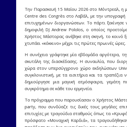
Την Παρασκευή 15 Μαΐου 2026 στο Μόντρεαλ, η μ
Centre des Congrès στο Λαβάλ, με την υπογραφή
επιτυχημένων διοργανώσεων. Το πάρτι ξεκίνησε 
δημοφιλή DJ Andrew Pololos, ο οποίος προετοί
Χρήστος Μάστορας ανέβηκε στη σκηνή, το κοινό ξ
χτυπάει «κόκκινο» μέχρι τις πρώτες πρωινές ώρες.
Η συνέχεια γράφτηκε μία εβδομάδα αργότερα, τ
σκυτάλη της διασκέδασης. Η συναυλία, που διο
χώρα στον υπερσύγχρονο χώρο εκδηλώσεων Unive
συγκλονιστική, με τα εισιτήρια και τα τραπέζια
δημιούργησε μια μαγική ατμόσφαιρα, γεμάτη 
συγκρότημα σε κάθε του ερμηνεία.
Το πρόγραμμα που παρουσίασαν ο Χρήστος Μάστορ
party, που συνδύαζε τις δικές τους μεγάλες επι
επιτυχίες με τραγούδια σταθμούς όπως τα «Κρυφά»
πρόσφατο «Μοναχική Καρδιά», τα τραγουδήθηκαν