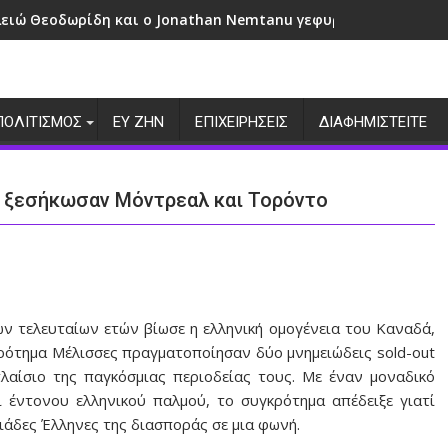
λειώ Θεοδωρίδη και ο Jonathan Nemtanu γεφυρώνουν πολιτι
ΠΟΛΙΤΙΣΜΟΣ
ΕΥ ΖΗΝ
ΕΠΙΧΕΙΡΗΣΕΙΣ
ΔΙΑΦΗΜΙΣΤΕΙΤΕ
 ξεσήκωσαν Μόντρεαλ και Τορόντο
των τελευταίων ετών βίωσε η ελληνική ομογένεια του Καναδά,
ρότημα Μέλισσες πραγματοποίησαν δύο μνημειώδεις sold-out
λαίσιο της παγκόσμιας περιοδείας τους. Με έναν μοναδικό
ι έντονου ελληνικού παλμού, το συγκρότημα απέδειξε γιατί
ιάδες Έλληνες της διασποράς σε μια φωνή.