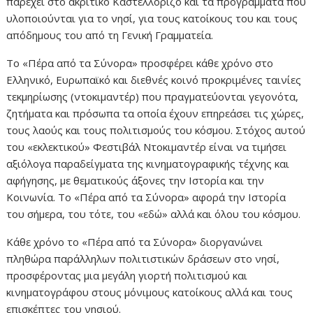
παρέχει στο ακριτικό Καστελλόριζο και τα προγράμματα που
υλοποιούνται για το νησί, για τους κατοίκους του και τους
απόδημους του από τη Γενική Γραμματεία.
Το «Πέρα από τα Σύνορα» προσφέρει κάθε χρόνο στο
Ελληνικό, Ευρωπαϊκό και διεθνές κοινό προκριμένες ταινίες
τεκμηρίωσης (ντοκιμαντέρ) που πραγματεύονται γεγονότα,
ζητήματα και πρόσωπα τα οποία έχουν επηρεάσει τις χώρες,
τους λαούς και τους πολιτισμούς του κόσμου. Στόχος αυτού
του «εκλεκτικού» Φεστιβάλ Ντοκιμαντέρ είναι να τιμήσει
αξιόλογα παραδείγματα της κινηματογραφικής τέχνης και
αφήγησης, με θεματικούς άξονες την Ιστορία και την
Κοινωνία. Το «Πέρα από τα Σύνορα» αφορά την Ιστορία
του σήμερα, του τότε, του «εδώ» αλλά και όλου του κόσμου.
Κάθε χρόνο το «Πέρα από τα Σύνορα» διοργανώνει
πληθώρα παράλληλων πολιτιστικών δράσεων στο νησί,
προσφέροντας μια μεγάλη γιορτή πολιτισμού και
κινηματογράφου στους μόνιμους κατοίκους αλλά και τους
επισκέπτες του νησιού.