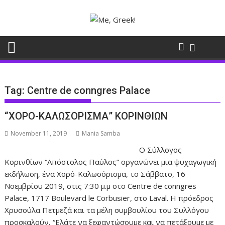
Skip
to
content
Tag:
Centre de conngres Palace
“ΧΟΡΟ-ΚΑΛΩΣΟΡΙΣΜΑ” ΚΟΡΙΝΘΙΩΝ
November 11, 2019
Mania Samba
Ο Σύλλογος
Κορινθίων “Απόστολος Παύλος” οργανώνει μια ψυχαγωγική
εκδήλωση, ένα Χορό-Καλωσόρισμα, το Σάββατο, 16
Νοεμβρίου 2019, στις 7:30 μ.μ στο Centre de conngres
Palace, 1717 Boulevard le Corbusier, στο Laval. Η πρόεδρος
Χρυσούλα Πετμεζά και τα μέλη συμβουλίου του Συλλόγου
προσκαλούν, “Ελάτε να ξεφαντώσουμε και να πετάξουμε με