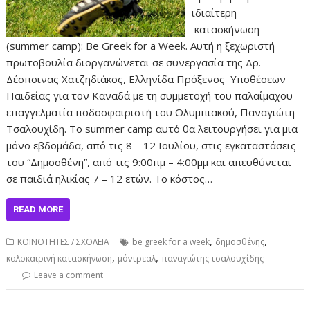
ιδιαίτερη
κατασκήνωση
(summer camp): Be Greek for a Week. Αυτή η ξεχωριστή
πρωτοβουλία διοργανώνεται σε συνεργασία της Δρ.
Δέσποινας Χατζηδιάκος, Ελληνίδα Πρόξενος Υποθέσεων
Παιδείας για τον Καναδά με τη συμμετοχή του παλαίμαχου
επαγγελματία ποδοσφαιριστή του Ολυμπιακού, Παναγιώτη
Τσαλουχίδη. Το summer camp αυτό θα λειτουργήσει για μια
μόνο εβδομάδα, από τις 8 – 12 Ιουλίου, στις εγκαταστάσεις
του “Δημοσθένη”, από τις 9:00πμ – 4:00μμ και απευθύνεται
σε παιδιά ηλικίας 7 – 12 ετών. Το κόστος…
READ MORE
,
,
ΚΟΙΝΟΤΗΤΕΣ / ΣΧΟΛΕΙΑ
be greek for a week
δημοσθένης
,
,
καλοκαιρινή κατασκήνωση
μόντρεαλ
παναγιώτης τσαλουχίδης
Leave a comment