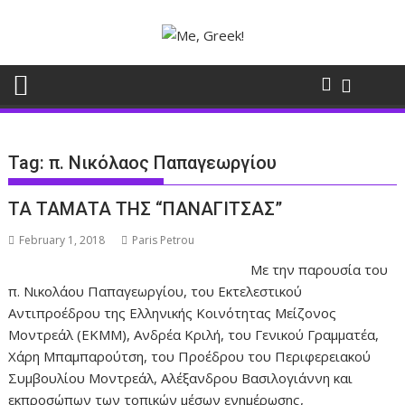
Skip
to
content
Tag:
π. Νικόλαος Παπαγεωργίου
ΤΑ ΤΑΜΑΤΑ ΤΗΣ “ΠΑΝΑΓΙΤΣΑΣ”
February 1, 2018
Paris Petrou
Με την παρουσία του
π. Νικολάου Παπαγεωργίου, του Εκτελεστικού
Αντιπροέδρου της Ελληνικής Κοινότητας Μείζονος
Μοντρεάλ (ΕΚΜΜ), Ανδρέα Κριλή, του Γενικού Γραμματέα,
Χάρη Μπαμπαρούτση, του Προέδρου του Περιφερειακού
Συμβουλίου Μοντρεάλ, Αλέξανδρου Βασιλογιάννη και
εκπροσώπων των τοπικών μέσων ενημέρωσης,