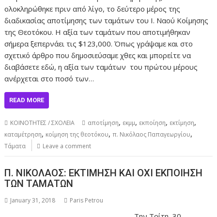
ολοκληρώθηκε πριν από λίγο, το δεύτερο μέρος της
διαδικασίας αποτίμησης των ταμάτων του Ι. Ναού Κοίμησης
της Θεοτόκου. Η αξία των ταμάτων που αποτιμήθηκαν
σήμερα ξεπερνάει τις $123,000. Όπως γράψαμε και στο
σχετικό άρθρο που δημοσιεύσαμε χθες και μπορείτε να
διαβάσετε εδώ, η αξία των ταμάτων του πρώτου μέρους
ανέρχεται στο ποσό των…
READ MORE
,
,
,
,
ΚΟΙΝΟΤΗΤΕΣ / ΣΧΟΛΕΙΑ
αποτίμηση
εκμμ
εκποίηση
εκτίμηση
,
,
,
καταμέτρηση
κοίμηση της θεοτόκου
π. Νικόλαος Παπαγεωργίου
Τάματα
Leave a comment
Π. ΝΙΚΟΛΑΟΣ: ΕΚΤΙΜΗΣΗ ΚΑΙ ΟΧΙ ΕΚΠΟΙΗΣΗ
ΤΩΝ ΤΑΜΑΤΩΝ
January 31, 2018
Paris Petrou
Την Τρίτη, 30