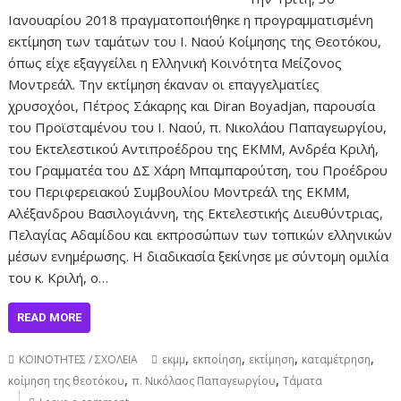
Ιανουαρίου 2018 πραγματοποιήθηκε η προγραμματισμένη
εκτίμηση των ταμάτων του Ι. Ναού Κοίμησης της Θεοτόκου,
όπως είχε εξαγγείλει η Ελληνική Κοινότητα Μείζονος
Μοντρεάλ. Την εκτίμηση έκαναν οι επαγγελματίες
χρυσοχόοι, Πέτρος Σάκαρης και Diran Boyadjan, παρουσία
του Προϊσταμένου του Ι. Ναού, π. Νικολάου Παπαγεωργίου,
του Εκτελεστικού Αντιπροέδρου της ΕΚΜΜ, Ανδρέα Κριλή,
του Γραμματέα του ΔΣ Χάρη Μπαμπαρούτση, του Προέδρου
του Περιφερειακού Συμβουλίου Μοντρεάλ της ΕΚΜΜ,
Αλέξανδρου Βασιλογιάννη, της Εκτελεστικής Διευθύντριας,
Πελαγίας Αδαμίδου και εκπροσώπων των τοπικών ελληνικών
μέσων ενημέρωσης. Η διαδικασία ξεκίνησε με σύντομη ομιλία
του κ. Κριλή, ο…
READ MORE
,
,
,
,
ΚΟΙΝΟΤΗΤΕΣ / ΣΧΟΛΕΙΑ
εκμμ
εκποίηση
εκτίμηση
καταμέτρηση
,
,
κοίμηση της θεοτόκου
π. Νικόλαος Παπαγεωργίου
Τάματα