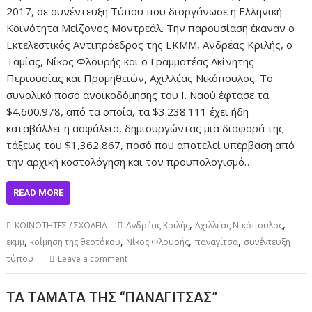
2017, σε συνέντευξη Τύπου που διοργάνωσε η Ελληνική
Κοινότητα Μείζονος Μοντρεάλ. Την παρουσίαση έκαναν ο
Εκτελεστικός Αντιπρόεδρος της ΕΚΜΜ, Ανδρέας Κριλής, ο
Ταμίας, Νίκος Φλουρής και ο Γραμματέας Ακίνητης
Περιουσίας και Προμηθειών, Αχιλλέας Νικόπουλος. Το
συνολικό ποσό ανοικοδόμησης του Ι. Ναού έφτασε τα
$4.600.978, από τα οποία, τα $3.238.111 έχει ήδη
καταβάλλει η ασφάλεια, δημιουργώντας μια διαφορά της
τάξεως του $1,362,867, ποσό που αποτελεί υπέρβαση από
την αρχική κοστολόγηση και τον προϋπολογισμό…
READ MORE
,
,
ΚΟΙΝΟΤΗΤΕΣ / ΣΧΟΛΕΙΑ
Ανδρέας Κριλής
Αχιλλέας Νικόπουλος
,
,
,
,
εκμμ
κοίμηση της θεοτόκου
Νίκος Φλουρής
παναγίτσα
συνέντευξη
τύπου
Leave a comment
ΤΑ ΤΑΜΑΤΑ ΤΗΣ “ΠΑΝΑΓΙΤΣΑΣ”