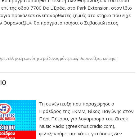
μ. θα πραγματοποιηθεί η τελετή των Θυρανοιξίων του Ιερού
επί της οδού 7700 De L’Epée, στο Park Extension, στον ίδιο
καγιά προκάλεσε ανεπανόρθωτες ζημιές στο κτήριο που είχε
ων Θυρανοιξίων θα πραγματοποιήσει ο Σεβασμιώτατος
,
,
,
κμμ
ελληνική κοινότητα μείζονος μόντρεαλ
θυρανοίξια
κοίμηση
IO
Τη συνέντευξη που παραχώρησε ο
Πρόεδρος της ΕΚΜΜ, Νίκος Παγώνης στον
Πάρι Πέτρου, για λογαριασμό του Greek
Music Radio (greekmusicradio.com),
φιλοξενούμε, πιο κάτω, για όσους δεν