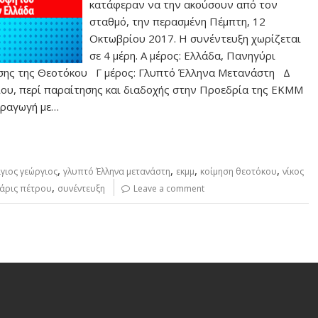
κατάφεραν να την ακούσουν από τον
σταθμό, την περασμένη Πέμπτη, 12
Οκτωβρίου 2017. Η συνέντευξη χωρίζεται
σε 4 μέρη. Α μέρος: Ελλάδα, Πανηγύρι
σης της Θεοτόκου Γ μέρος: Γλυπτό Έλληνα Μετανάστη Δ
ου, περί παραίτησης και διαδοχής στην Προεδρία της ΕΚΜΜ
αραγωγή με…
,
,
,
,
γιος γεώργιος
γλυπτό Έλληνα μετανάστη
εκμμ
κοίμηση θεοτόκου
νίκος
,
άρις πέτρου
συνέντευξη
Leave a comment