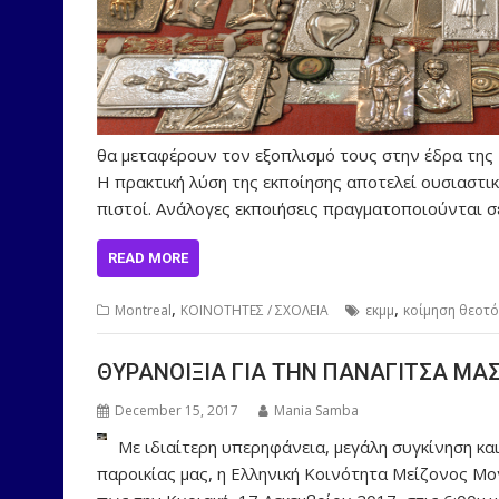
θα μεταφέρουν τον εξοπλισμό τους στην έδρα της 
Η πρακτική λύση της εκποίησης αποτελεί ουσιαστι
πιστοί. Ανάλογες εκποιήσεις πραγματοποιούνται σ
READ MORE
,
,
Montreal
ΚΟΙΝΟΤΗΤΕΣ / ΣΧΟΛΕΙΑ
εκμμ
κοίμηση θεοτ
ΘYΡΑΝΟΙΞΙΑ ΓΙΑ ΤΗΝ ΠΑΝΑΓΙΤΣΑ ΜΑ
December 15, 2017
Mania Samba
Με ιδιαίτερη υπερηφάνεια, μεγάλη συγκίνηση κ
παροικίας μας, η Ελληνική Κοινότητα Μείζονος Μο