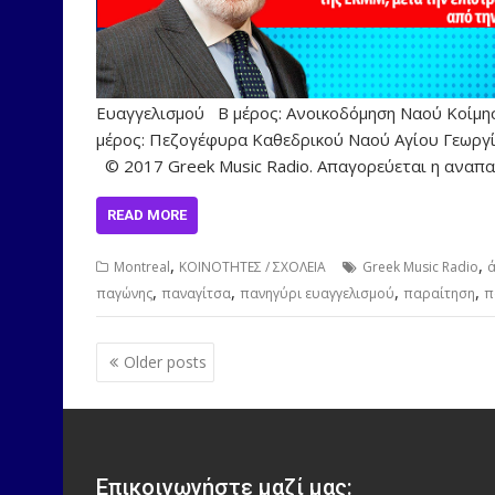
Ευαγγελισμού Β μέρος: Ανοικοδόμηση Ναού Κοίμη
μέρος: Πεζογέφυρα Καθεδρικού Ναού Αγίου Γεωργί
© 2017 Greek Music Radio. Απαγορεύεται η αναπ
READ MORE
,
,
Montreal
ΚΟΙΝΟΤΗΤΕΣ / ΣΧΟΛΕΙΑ
Greek Music Radio
ά
,
,
,
,
παγώνης
παναγίτσα
πανηγύρι ευαγγελισμού
παραίτηση
π
Posts
Older posts
navigation
Επικοινωνήστε μαζί μας: