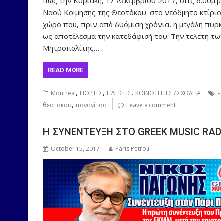
πως την Κυριακή, 17 Δεκεμβρίου 2017, στις 6:00μ.
Ναού Κοίμησης της Θεοτόκου, στο νεόδμητο κτίριο 
χώρο που, πριν από δυόμιση χρόνια, η μεγάλη πυρ
ως αποτέλεσμα την κατεδάφισή του. Την τελετή τ
Μητροπολίτης…
READ MORE
,
,
,
Montreal
ΓΙΟΡΤΕΣ
ΕΙΔΗΣΕΙΣ
ΚΟΙΝΟΤΗΤΕΣ / ΣΧΟΛΕΙΑ
ε
,
θεοτόκου
παναγίτσα
Leave a comment
Η ΣΥΝΕΝΤΕΥΞΗ ΣΤΟ GREEK MUSIC RAD
October 15, 2017
Paris Petrou