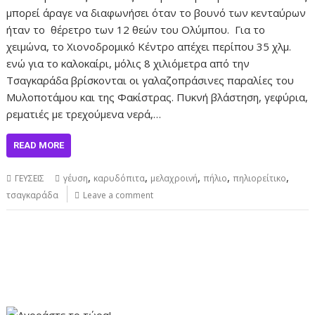
μπορεί άραγε να διαφωνήσει όταν το βουνό των κενταύρων
ήταν το θέρετρο των 12 θεών του Ολύμπου. Για το
χειμώνα, το Χιονοδρομικό Κέντρο απέχει περίπου 35 χλμ.
ενώ για το καλοκαίρι, μόλις 8 χιλιόμετρα από την
Τσαγκαράδα βρίσκονται οι γαλαζοπράσινες παραλίες του
Μυλοποτάμου και της Φακίστρας. Πυκνή βλάστηση, γεφύρια,
ρεματιές με τρεχούμενα νερά,…
READ MORE
,
,
,
,
,
ΓΕΥΣΕΙΣ
γέυση
καρυδόπιτα
μελαχροινή
πήλιο
πηλιορείτικο
τσαγκαράδα
Leave a comment