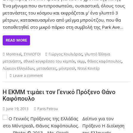
Ένα μήνυμα που αντιπροσωπεύει, ουσιαστικά, όλους τους
μετανάστες του κόσμου και εκφράζεται μ’ ένα γλυπτό 3
μέτρων, κατασκευασμένο από μείγμα μπρούτζου, που θα
τοποθετηθεί στο μικρό πάρκο στη συμβολή της Park Ave…
READ MORE
,
,
Montreal
ΣΥΛΛΟΓΟΙ
Γιώργος Χουλιάρας
γλυπτό Έλληνα
,
,
,
,
μετανάστη
εθνικό κογκρέσσο του κεμπέκ
εκμμ
θάνος καφόπουλος
,
,
,
Λύκειον Ελληνίδων
μετανάστες
μόντρεαλ
Ντενί Κοντέρ
Leave a comment
Η ΕΚΜΜ τιμάει τον Γενικό Πρόξενο Θάνο
Καφόπουλο
June 19, 2013
Paris Petrou
Δείπνο για τον
Πρόξενο Η διοίκηση
της Ελληνικής