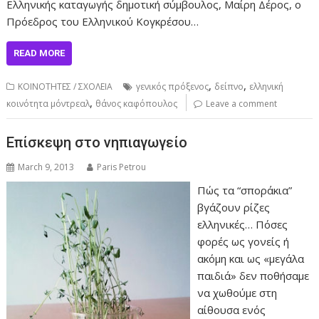
Ελληνικής καταγωγής δημοτική σύμβουλος, Μαίρη Δέρος, ο
Πρόεδρος του Ελληνικού Κογκρέσου…
READ MORE
,
,
ΚΟΙΝΟΤΗΤΕΣ / ΣΧΟΛΕΙΑ
γενικός πρόξενος
δείπνο
ελληνική
,
κοινότητα μόντρεαλ
θάνος καφόπουλος
Leave a comment
Επίσκεψη στο νηπιαγωγείο
March 9, 2013
Paris Petrou
Πώς τα “σποράκια”
βγάζουν ρίζες
ελληνικές… Πόσες
φορές ως γονείς ή
ακόμη και ως «μεγάλα
παιδιά» δεν ποθήσαμε
να χωθούμε στη
αίθουσα ενός