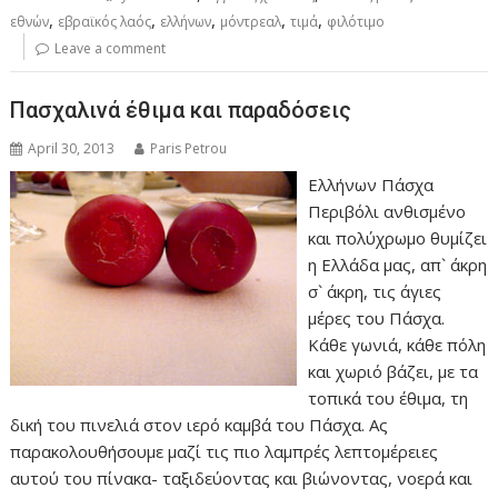
,
,
,
,
,
εθνών
εβραϊκός λαός
ελλήνων
μόντρεαλ
τιμά
φιλότιμο
Leave a comment
Πασχαλινά έθιμα και παραδόσεις
April 30, 2013
Paris Petrou
Ελλήνων Πάσχα
Περιβόλι ανθισμένο
και πολύχρωμο θυμίζει
η Ελλάδα μας, απ` άκρη
σ` άκρη, τις άγιες
μέρες του Πάσχα.
Κάθε γωνιά, κάθε πόλη
και χωριό βάζει, με τα
τοπικά του έθιμα, τη
δική του πινελιά στον ιερό καμβά του Πάσχα. Ας
παρακολουθήσουμε μαζί τις πιο λαμπρές λεπτομέρειες
αυτού του πίνακα- ταξιδεύοντας και βιώνοντας, νοερά και