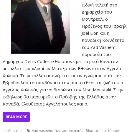
ειδική τελετή στο
Δημαρχείο του
Μόντρεαλ, ο
Πρόξενος του Ισραήλ
Joel Lion και η
Καναδική Κοινότητα
του Yad Vashem,
παρουσία του
Δημάρχου Denis Coderre θα απονείμει το μετά θάνατον
μετάλλιο των «Δικαίων Μεταξύ των Εθνών» στον Άγγελο
Χαλικιά. Το μετάλλιο απονέμεται σε αναγνώριση από τον
Εβραϊκο λαό του κινδύνου στον οποίο έθεσε τη ζωή του ο
Άγγελος Χαλικιάς για να διασώσει τον Niso Moustaki. Στην
εκδήλωση θα παρευρεθεί ο Πρέσβης της Ελλάδας στον
Καναδά, Ελευθέριος Αγγελόπουλος και ο…
READ MORE
,
,
Montreal
yad vashem
άγγελος χαλικιάς
δίκαιος μεταξύ των