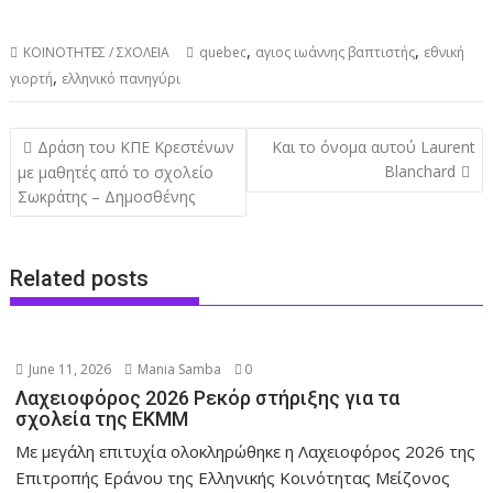
,
,
ΚΟΙΝΟΤΗΤΕΣ / ΣΧΟΛΕΙΑ
quebec
αγιος ιωάννης βαπτιστής
εθνική
,
γιορτή
ελληνικό πανηγύρι
Post
Δράση του ΚΠΕ Κρεστένων
Και το όνομα αυτού Laurent
navigation
Blanchard
με μαθητές από το σχολείο
Σωκράτης – Δημοσθένης
Related posts
June 11, 2026
Mania Samba
0
Λαχειοφόρος 2026 Ρεκόρ στήριξης για τα
σχολεία της ΕΚΜΜ
Με μεγάλη επιτυχία ολοκληρώθηκε η Λαχειοφόρος 2026 της
Επιτροπής Εράνου της Ελληνικής Κοινότητας Μείζονος