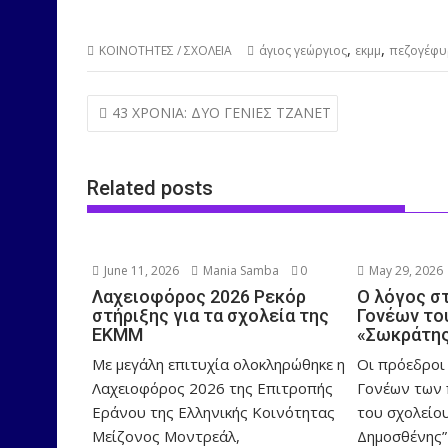
,
,
ΚΟΙΝΟΤΗΤΕΣ / ΣΧΟΛΕΙΑ
άγιος γεώργιος
εκμμ
πεζογέφ
Post
43 ΧΡΟΝΙΑ: ΔΥΟ ΓΕΝΙΕΣ TZANET
navigation
Related posts
June 11, 2026
Mania Samba
0
May 29, 2026
Λαχειοφόρος 2026 Ρεκόρ
Ο λόγος σ
στήριξης για τα σχολεία της
Γονέων το
ΕΚΜΜ
«Σωκράτη
Με μεγάλη επιτυχία ολοκληρώθηκε η
Οι πρόεδροι
Λαχειοφόρος 2026 της Επιτροπής
Γονέων των
Εράνου της Ελληνικής Κοινότητας
του σχολείο
Μείζονος Μοντρεάλ,
Δημοσθένης” 