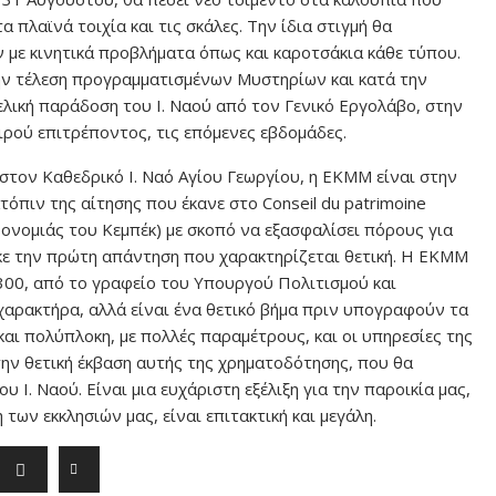
 πλαϊνά τοιχία και τις σκάλες. Την ίδια στιγμή θα
 με κινητικά προβλήματα όπως και καροτσάκια κάθε τύπου.
την τέλεση προγραμματισμένων Μυστηρίων και κατά την
ελική παράδοση του Ι. Ναού από τον Γενικό Εργολάβο, στην
ρού επιτρέποντος, τις επόμενες εβδομάδες.
ς στον Καθεδρικό Ι. Ναό Αγίου Γεωργίου, η ΕΚΜΜ είναι στην
τόπιν της αίτησης που έκανε στο Conseil du patrimoine
ρονομιάς του Κεμπέκ) με σκοπό να εξασφαλίσει πόρους για
ηκε την πρώτη απάντηση που χαρακτηρίζεται θετική. Η ΕΚΜΜ
300, από το γραφείο του Υπουργού Πολιτισμού και
χαρακτήρα, αλλά είναι ένα θετικό βήμα πριν υπογραφούν τα
 και πολύπλοκη, με πολλές παραμέτρους, και οι υπηρεσίες της
ν θετική έκβαση αυτής της χρηματοδότησης, που θα
 Ι. Ναού. Είναι μια ευχάριστη εξέλιξη για την παροικία μας,
των εκκλησιών μας, είναι επιτακτική και μεγάλη.