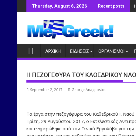
Skip
Thursday, August 6, 2026
Recent posts
to
content
ΑΡΧΙΚΗ
ΕΙΔΗΣΕΙΣ
ΟΡΓΑΝΙΣΜΟΙ
Η ΠΕΖΟΓΕΦΥΡΑ ΤΟΥ ΚΑΘΕΔΡΙΚΟΥ ΝΑΟΥ
September 2, 2017
George Anagnostou
Τα έργα στην πεζογέφυρα του Καθεδρικού Ι. Ναού
Τρίτη, 29 Αυγούστου 2017, ο Εκτελεστικός Αντιπρ
και ενημερώθηκε από τον Γενικό Εργολάβο για την 
στο κατάστρωμα της πεζογέφυρας και την Πέμπτη, 