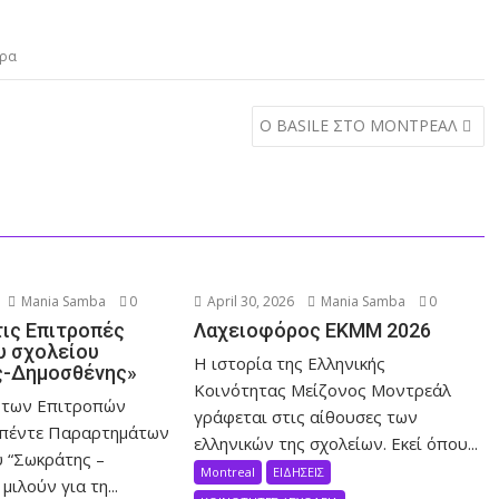
υρα
Ο BASILE ΣΤΟ ΜΟΝΤΡΕΑΛ
Mania Samba
0
April 30, 2026
Mania Samba
0
τις Επιτροπές
Λαχειοφόρος ΕΚΜΜ 2026
υ σχολείου
Η ιστορία της Ελληνικής
ς-Δημοσθένης»
Κοινότητας Μείζονος Μοντρεάλ
 των Επιτροπών
γράφεται στις αίθουσες των
 πέντε Παραρτημάτων
ελληνικών της σχολείων. Eκεί όπου...
υ “Σωκράτης –
Montreal
ΕΙΔΗΣΕΙΣ
μιλούν για τη...