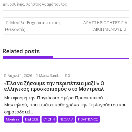
,
Δημοσθένης
Χρήστος Αδαμόπουλος
Post
Μεγάλο Ευχαριστώ στους
ΔΡΑΣΤΗΡΙΟΤΗΤΕΣ ΓΙΑ
navigation
ΗΛΙΚΙΩΜΕΝΟΥΣ
Εθελοντές
Related posts
August 1, 2026
Mania Samba
0
«Έλα να ζήσουμε την περιπέτεια μαζί!» Ο
ελληνικός προσκοπισμός στο Μόντρεαλ
Με αφορμή την Παγκόσμια Ημέρα Προσκοπικού
Μαντηλιού, που τιμάται κάθε χρόνο την 1η Αυγούστου και
σηματοδοτεί...
Montreal
ΕΙΔΗΣΕΙΣ
ΕΥ ΖΗΝ
ΝΕΟΛΑΙΑ
ΠΟΛΙΤΙΣΜΟΣ