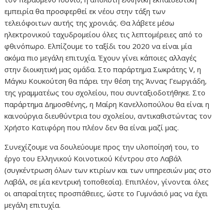
εμπειρία θα προσφερθεί εκ νέου στην τάξη των
τελειόφοιτων αυτής της χρονιάς. Θα λάβετε μέσω
ηλεκτρονικού ταχυδρομείου όλες τις λεπτομέρειες από το
φθινόπωρο. Ελπίζουμε το ταξίδι του 2020 να είναι μία
ακόμα πιο μεγάλη επιτυχία. Έχουν γίνει κάποιες αλλαγές
στην διοικητική μας ομάδα. Στο παράρτημα Σωκράτης V, η
Μάγκυ Κουκούτση θα πάρει την θέση της Άννας Γεωργιάδη,
της γραμματέως του σχολείου, που συνταξιοδοτήθηκε. Στο
παράρτημα Δημοσθένης, η Μαίρη Κανελλοπούλου θα είναι η
καινούργια διευθύντρια tου σχολείου, αντικαθιστώντας τον
Χρήστο Κατιφόρη που πλέον δεν θα είναι μαζί μας.
Συνεχίζουμε να δουλεύουμε προς την υλοποίησή του, το
έργο του Ελληνικού Koινοτικού Κέντρου στο Λαβάλ
(συγκέντρωση όλων των κτιρίων και των υπηρεσιών μας στο
Λαβάλ, σε μία κεντρική τοποθεσία). Επιπλέον, γίνονται όλες
οι απαραίτητες προσπάθειες, ώστε το Γυμνάσιό μας να έχει
μεγάλη επιτυχία.