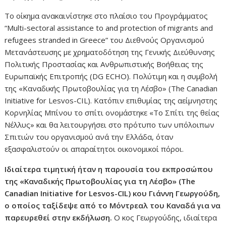
Το οίκημα ανακαινίστηκε στο πλαίσιο του Προγράμματος
“Multi-sectoral assistance to and protection of migrants and
refugees stranded in Greece” του Διεθνούς Οργανισμού
Μετανάστευσης με χρηματοδότηση της Γενικής Διεύθυνσης
Πολιτικής Προστασίας και Ανθρωπιστικής Βοήθειας της
Ευρωπαϊκής Επιτροπής (DG ECHO). Πολύτιμη και η συμβολή
της «Καναδικής Πρωτοβουλίας για τη Λέσβο» (The Canadian
Initiative for Lesvos-CIL). Κατόπιν επιθυμίας της αείμνηστης
Κορνηλίας Μπίνου το σπίτι ονομάστηκε «Το Σπίτι της θείας
Νέλλυς» και θα λειτουργήσει στο πρότυπο των υπόλοιπων
Σπιτιών του οργανισμού ανά την Ελλάδα, όταν
εξασφαλιστούν οι απαραίτητοι οικονομικοί πόροι.
Ιδιαίτερα τιμητική ήταν η παρουσία του εκπροσώπου
της «Καναδικής Πρωτοβουλίας για τη Λέσβο» (The
Canadian Initiative for Lesvos-CIL) κου Γιάννη Γεωργούδη,
ο οποίος ταξίδεψε από το Μόντρεαλ του Καναδά για να
παρευρεθεί στην εκδήλωση.
Ο κος Γεωργούδης, ιδιαίτερα