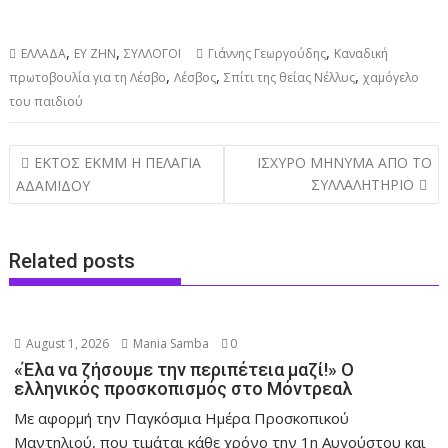
,
,
,
ΕΛΛΑΔΑ
ΕΥ ΖΗΝ
ΣΥΛΛΟΓΟΙ
Γιάννης Γεωργούδης
Καναδική
,
,
,
πρωτοβουλία για τη Λέσβο
Λέσβος
Σπίτι της θείας Νέλλυς
χαμόγελο
του παιδιού
Post
ΕΚΤΟΣ ΕΚΜΜ Η ΠΕΛΑΓΙΑ
ΙΣΧΥΡΟ ΜΗΝΥΜΑ ΑΠΟ ΤΟ
navigation
ΣΥΛΛΑΛΗΤΗΡΙΟ
ΑΔΑΜΙΔΟΥ
Related posts
August 1, 2026
Mania Samba
0
«Έλα να ζήσουμε την περιπέτεια μαζί!» Ο
ελληνικός προσκοπισμός στο Μόντρεαλ
Με αφορμή την Παγκόσμια Ημέρα Προσκοπικού
Μαντηλιού, που τιμάται κάθε χρόνο την 1η Αυγούστου και