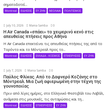
σηματοδοτεί...
Montreal
ΕΙΔΗΣΕΙΣ
ΕΥ ΖΗΝ
ΝΕΟΛΑΙΑ
ΠΟΛΙΤΙΣΜΟΣ
July 10, 2026
Mania Samba
0
Η Air Canada «σπάει» το χειμερινό κενό στις
απευθείας πτήσεις προς Αθήνα
Η Air Canada επεκτείνει τις απευθείας πτήσεις της από το
Τορόντο και το Μόντρεαλ προς το...
Montreal
ΕΙΔΗΣΕΙΣ
ΕΛΛΑΔΑ - ΚΟΣΜΟΣ
ΕΠΙΧΕΙΡΗΣΕΙΣ
ΕΥ ΖΗΝ
July 7, 2026
Mania Samba
0
Παύλος Φλίκας. Από το Δαφνερό Κοζάνης στο
Μόντρεαλ. Μια ζωή αφιερωμένη στην τέχνη της
γουνοποιίας
Πριν από λίγες ημέρες, στο Ελληνικό Φεστιβάλ του Λαβάλ,
ανάμεσα στις μουσικές, τις ανταμώσεις και τη...
Montreal
ΕΙΔΗΣΕΙΣ
ΕΠΙΧΕΙΡΗΣΕΙΣ
ΕΥ ΖΗΝ