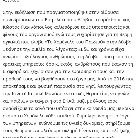
Στην εκδήλωση που πραγματοποιήθηκε στην αίθουσα
συνεδριάσεων του Επιμελητηρίου Λέσβου, ο πρόεδρος κος
Κώστας Γιαννόπουλος καλωσόρισε τους υποστηρικτές και
φίλους του οργανισμού ενώ τους ευχαρίστησε για τη θερμή
αγκαλιά που έλαβε «Το Χαμόγελο του Παιδιού» στην Λέσβο.
Ξεκίνησε την ομιλία του λέγοντας: «Εδώ και χρόνια είχα
γνωρίσει αξιόλογους ανθρώπους στη Λέσβο, τόσο μέσα στις
κρατικές υπηρεσίες όσο κι εκτός, ανθρώπους που έκαναν τη
διαφορά και ξεχώρισαν για την ευαισθησία τους και την
πρόθεσή τους να βοηθήσουν στο έργο μας. Από το 2016 που
αποκτήσαμε και φυσική παρουσία στο νησί, λειτουργώντας
την Κινητή Ιατρική Μονάδα εντατικής θεραπείας νεογνών
και παιδιών ενταγμένη στο ΕΚΑΒ, μαζί με όλους εσάς
αναδείξαμε το καλό που υπάρχει στην κοινωνία μας με κοινό
σκοπό το Χαμόγελο κάθε παιδιού. Συμπληρώνουμε το έργο
των υπηρεσιών, ενώνουμε τις υγιείς δυνάμεις, στηρίζουμε
τους θεσμούς, δουλεύουμε σκληρά δίνοντας ένα φιλί ζωής
στα παιδιά που μας έχουν ανάγκη, ανεξάρτητα από