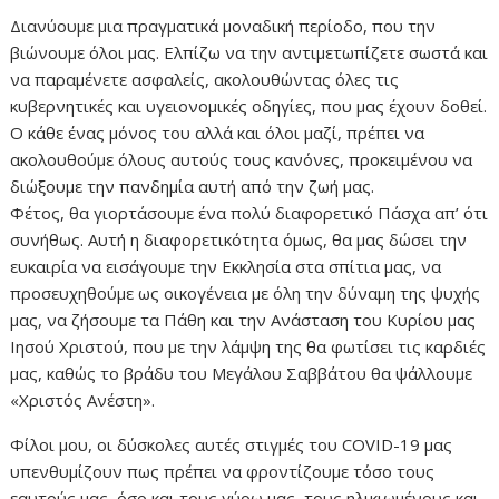
Διανύουμε μια πραγματικά μοναδική περίοδο, που την
βιώνουμε όλοι μας. Ελπίζω να την αντιμετωπίζετε σωστά και
να παραμένετε ασφαλείς, ακολουθώντας όλες τις
κυβερνητικές και υγειονομικές οδηγίες, που μας έχουν δοθεί.
Ο κάθε ένας μόνος του αλλά και όλοι μαζί, πρέπει να
ακολουθούμε όλους αυτούς τους κανόνες, προκειμένου να
διώξουμε την πανδημία αυτή από την ζωή μας.
Φέτος, θα γιορτάσουμε ένα πολύ διαφορετικό Πάσχα απ’ ότι
συνήθως. Αυτή η διαφορετικότητα όμως, θα μας δώσει την
ευκαιρία να εισάγουμε την Εκκλησία στα σπίτια μας, να
προσευχηθούμε ως οικογένεια με όλη την δύναμη της ψυχής
μας, να ζήσουμε τα Πάθη και την Ανάσταση του Κυρίου μας
Ιησού Χριστού, που με την λάμψη της θα φωτίσει τις καρδιές
μας, καθώς το βράδυ του Μεγάλου Σαββάτου θα ψάλλουμε
«Χριστός Ανέστη».
Φίλοι μου, οι δύσκολες αυτές στιγμές του COVID-19 μας
υπενθυμίζουν πως πρέπει να φροντίζουμε τόσο τους
εαυτούς μας, όσο και τους γύρω μας, τους ηλικιωμένους και