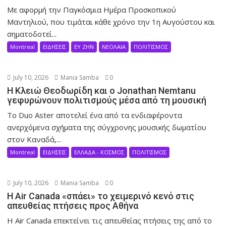
Με αφορμή την Παγκόσμια Ημέρα Προσκοπικού
Μαντηλιού, που τιμάται κάθε χρόνο την 1η Αυγούστου και
σηματοδοτεί...
Montreal
ΕΙΔΗΣΕΙΣ
ΕΥ ΖΗΝ
ΝΕΟΛΑΙΑ
ΠΟΛΙΤΙΣΜΟΣ
July 10, 2026
Mania Samba
0
Η Κλειώ Θεοδωρίδη και ο Jonathan Nemtanu
γεφυρώνουν πολιτισμούς μέσα από τη μουσική
Το Duo Aster αποτελεί ένα από τα ενδιαφέροντα
ανερχόμενα σχήματα της σύγχρονης μουσικής δωματίου
στον Καναδά,...
Montreal
ΕΙΔΗΣΕΙΣ
ΕΛΛΑΔΑ - ΚΟΣΜΟΣ
ΠΟΛΙΤΙΣΜΟΣ
July 10, 2026
Mania Samba
0
Η Air Canada «σπάει» το χειμερινό κενό στις
απευθείας πτήσεις προς Αθήνα
Η Air Canada επεκτείνει τις απευθείας πτήσεις της από το