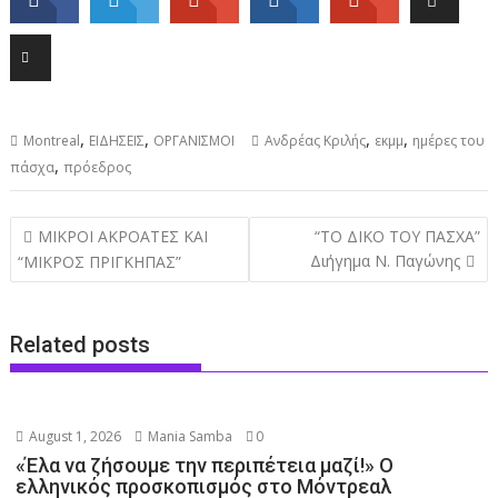
,
,
,
,
Montreal
ΕΙΔΗΣΕΙΣ
ΟΡΓΑΝΙΣΜΟΙ
Ανδρέας Κριλής
εκμμ
ημέρες του
,
πάσχα
πρόεδρος
Post
ΜΙΚΡΟΙ ΑΚΡΟΑΤΕΣ ΚΑΙ
“ΤΟ ΔΙΚΟ ΤΟΥ ΠΑΣΧΑ”
navigation
Διήγημα Ν. Παγώνης
“ΜΙΚΡΟΣ ΠΡΙΓΚΗΠΑΣ”
Related posts
August 1, 2026
Mania Samba
0
«Έλα να ζήσουμε την περιπέτεια μαζί!» Ο
ελληνικός προσκοπισμός στο Μόντρεαλ