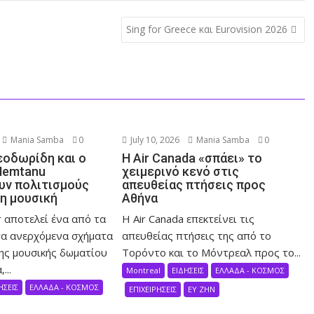
Sing for Greece και Eurovision 2026
Mania Samba
0
July 10, 2026
Mania Samba
0
εοδωρίδη και ο
Η Air Canada «σπάει» το
Nemtanu
χειμερινό κενό στις
ν πολιτισμούς
απευθείας πτήσεις προς
τη μουσική
Αθήνα
 αποτελεί ένα από τα
Η Air Canada επεκτείνει τις
α ανερχόμενα σχήματα
απευθείας πτήσεις της από το
ης μουσικής δωματίου
Τορόντο και το Μόντρεαλ προς το...
...
Montreal
ΕΙΔΗΣΕΙΣ
ΕΛΛΑΔΑ - ΚΟΣΜΟΣ
ΗΣΕΙΣ
ΕΛΛΑΔΑ - ΚΟΣΜΟΣ
ΕΠΙΧΕΙΡΗΣΕΙΣ
ΕΥ ΖΗΝ