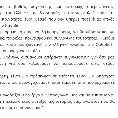
ημο βαθιάς συγκίνησης και ιστορικής υπερηφάνειας.
ρώτοι Έλληνες της διασποράς του Μοντρεάλ ένωσαν τις
ή Κοινότητα, έναν θεσμό που δεν υπήρξε ποτέ ένας απλός
τον Καναδά.
να οραματιστούν, να δημιουργήσουν, να θυσιάσουν και να
ς, παιδείας, πολιτισμού και συλλογικής ταυτότητας. Τιμούμε
τίες, κράτησαν ζωντανή την ελληνική γλώσσα, την Ορθόδοξη
» που μας χαρακτηρίζει.
0 Χρόνων, αισθάνομαι απέραντη ευγνωμοσύνη για όσα μας
θύνη για όσα καλούμαστε να παραδώσουμε εμείς στους
ορτή. Είναι μια πρόσκληση σε ενότητα. Είναι μια υπόσχεση
ίας, όπου αναλογιζόμαστε ποιοι είμαστε, από πού ερχόμαστε
α αναδείξουν το έργο των προγόνων μας και θα εμπνεύσουν
 επετειακό έτος αντάξιο της ιστορίας μας. Ένα έτος που θα
 στους επιγόνους μας.”