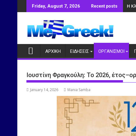
Skip
Η Κ
Friday, August 7, 2026
Recent posts
to
content
ΑΡΧΙΚΗ
ΕΙΔΗΣΕΙΣ
ΟΡΓΑΝΙΣΜΟΙ
Ιουστίνη Φραγκούλη: Το 2026, έτος–ο
January 14, 2026
Mania Samba