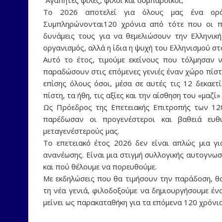
“Aγαπητές φίλες, φίλοι και συμπάροικοι,
Το 2026 αποτελεί για όλους μας ένα ορόσ
Συμπληρώνονται120 χρόνια από τότε που οι π
δυνάμεις τους για να θεμελιώσουν την Ελληνικ
οργανισμός, αλλά η ίδια η ψυχή του Ελληνισμού σ
Αυτό το έτος, τιμούμε εκείνους που τόλμησαν 
παραδώσουν στις επόμενες γενιές έναν χώρο πίστη
επίσης όλους όσοι, μέσα σε αυτές τις 12 δεκαε
πίστη, τα ήθη, τις αξίες και την αίσθηση του «μαζί
Ως Πρόεδρος της Επετειακής Επιτροπής των 12
παρέδωσαν οι προγενέστεροι και βαθειά ευ
μεταγενέστερούς μας.
Το επετειακό έτος 2026 δεν είναι απλώς μια γι
ανανέωσης. Είναι μια στιγμή συλλογικής αυτογνωσ
και πού θέλουμε να πορευθούμε.
Με εκδηλώσεις που θα τιμήσουν την παράδοση, θ
τη νέα γενιά, φιλοδοξούμε να δημιουργήσουμε ένα
μείνει ως παρακαταθήκη για τα επόμενα 120 χρόνια