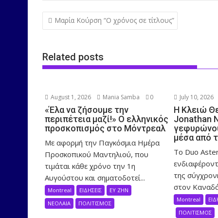
Post
Μαρία Κούρση “Ο χρόνος σε τίτλους”
navigation
Related posts
August 1, 2026
Mania Samba
0
July 10, 2026
«Έλα να ζήσουμε την
Η Κλειώ Θ
περιπέτεια μαζί!» Ο ελληνικός
Jonathan 
προσκοπισμός στο Μόντρεαλ
γεφυρώνου
μέσα από 
Με αφορμή την Παγκόσμια Ημέρα
Το Duo Aster
Προσκοπικού Μαντηλιού, που
ενδιαφέροντ
τιμάται κάθε χρόνο την 1η
της σύγχρον
Αυγούστου και σηματοδοτεί...
στον Καναδά,
Montreal
ΕΙΔΗΣΕΙΣ
ΕΥ ΖΗΝ
Montreal
ΕΙΔ
ΝΕΟΛΑΙΑ
ΠΟΛΙΤΙΣΜΟΣ
ΠΟΛΙΤΙΣΜΟΣ