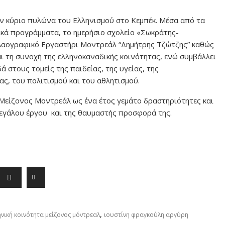
ον κύριο πυλώνα του Ελληνισμού στο Κεμπέκ. Μέσα από τα
τικά προγράμματα, το ημερήσιο σχολείο «Σωκράτης-
 Λαογραφικό Εργαστήρι Μοντρεάλ “Δημήτρης Τζώτζης” καθώς
 και τη συνοχή της ελληνοκαναδικής κοινότητας, ενώ συμβάλλει
 στους τομείς της παιδείας, της υγείας, της
ας, του πολιτισμού και του αθλητισμού.
 Μείζονος Μοντρεάλ ως ένα έτος γεμάτο δραστηριότητες και
μεγάλου έργου και της θαυμαστής προσφορά της.
,
ηνική κοινότητα μείζονος μόντρεαλ
ιουστίνη φραγκούλη αργύρη