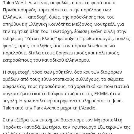
Talon West. Δεν είναι, ασφαλώς, η πρώτη φορά που ο
Πρωθυπουργός παρευρίσκεται στην παρέλαση των
Ελλήνων. Η αποδοχή, όμως, της πρόσκλησης που του
απηύθυνε η Ελληνική Κοινότητα Μείζονος Μοντρεάλ, για
την τιμητική θέση του Τελετάρχη, έδωσε μεγάλη αίγλη στην
εκδήλωση. “Ζήτω η Ελλάς!” φώναξε ο Πρωθυπουργός, πολλές
φορές, προς το πλήθος που τον παρακολουθούσε να
παρελαύνει δίπλα στους θρησκευτικούς και πολιτικούς
εκπροσώπους του καναδικού ελληνισμού.
Η συμμετοχή, τόσο των μαθητών, όσο και των διαφόρων
ομάδων από τους εθνικοτοπικούς συλλόγους, τα σώματα
ασφαλείας, τους προσκόπους, τα χορευτικά και πολιτιστικά
συγκροτήματα και τα διάφορα τμήματα της ΕΚΜΜ, ήταν
μεγάλη. Η γαλανόλευκη υπερηφάνεια πλημμύρισε τη Jean-
Talon από την Park Avenue μέχρι τη L’Acadie.
Στην εξέδρα των επισήμων διακρίναμε τον Μητροπολίτη
Τορόντο-Καναδά, Σωτήριο, τον Υφυπουργό Εξωτερικών της