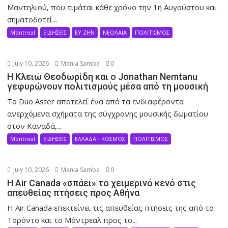
Μαντηλιού, που τιμάται κάθε χρόνο την 1η Αυγούστου και
σηματοδοτεί...
Montreal
ΕΙΔΗΣΕΙΣ
ΕΥ ΖΗΝ
ΝΕΟΛΑΙΑ
ΠΟΛΙΤΙΣΜΟΣ
July 10, 2026
Mania Samba
0
Η Κλειώ Θεοδωρίδη και ο Jonathan Nemtanu
γεφυρώνουν πολιτισμούς μέσα από τη μουσική
Το Duo Aster αποτελεί ένα από τα ενδιαφέροντα
ανερχόμενα σχήματα της σύγχρονης μουσικής δωματίου
στον Καναδά,...
Montreal
ΕΙΔΗΣΕΙΣ
ΕΛΛΑΔΑ - ΚΟΣΜΟΣ
ΠΟΛΙΤΙΣΜΟΣ
July 10, 2026
Mania Samba
0
Η Air Canada «σπάει» το χειμερινό κενό στις
απευθείας πτήσεις προς Αθήνα
Η Air Canada επεκτείνει τις απευθείας πτήσεις της από το
Τορόντο και το Μόντρεαλ προς το...