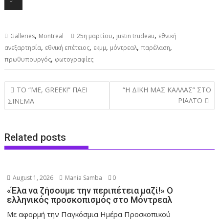
,
,
,
Galleries
Montreal
25η μαρτίου
justin trudeau
εθνική
,
,
,
,
,
ανεξαρτησία
εθνική επέτειος
εκμμ
μόντρεαλ
παρέλαση
,
πρωθυπουργός
φωτογραφίες
Post
TO “ME, GREEK!” ΠΑΕΙ
“Η ΔΙΚΗ ΜΑΣ ΚΑΛΛΑΣ” ΣΤΟ
navigation
ΡΙΑΛΤΟ
ΣΙΝΕΜΑ
Related posts
August 1, 2026
Mania Samba
0
«Έλα να ζήσουμε την περιπέτεια μαζί!» Ο
ελληνικός προσκοπισμός στο Μόντρεαλ
Με αφορμή την Παγκόσμια Ημέρα Προσκοπικού