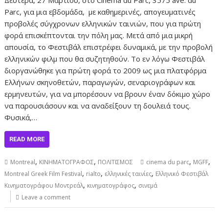
Parc, για μια εβδομάδα, με καθημερινές, απογευματινές
προβολές σύγχρονων ελληνικών ταινιών, που για πρώτη
φορά επισκέπτονται την πόλη μας. Μετά από μια μικρή
απουσία, το Φεστιβάλ επιστρέφει δυναμικά, με την προβολή
ελληνικών φιλμ που θα συζητηθούν. Το εν λόγω Φεστιβάλ
διοργανώθηκε για πρώτη φορά το 2009 ως μια πλατφόρμα
Ελλήνων σκηνοθετών, παραγωγών, σεναριογράφων και
ερμηνευτών, για να μπορέσουν να βρουν έναν δόκιμο χώρο
να παρουσιάσουν και να αναδείξουν τη δουλειά τους.
Φυσικά,…
READ MORE
,
,
,
,
Montreal
ΚΙΝΗΜΑΤΟΓΡΑΦΟΣ
ΠΟΛΙΤΙΣΜΟΣ
cinema du parc
MGFF
,
,
,
Montreal Greek Film Festival
rialto
ελληνικές ταινίες
Ελληνικό Φεστιβάλ
,
,
Κινηματογράφου Μοντρεάλ
κινηματογράφος
σινεμά
Leave a comment