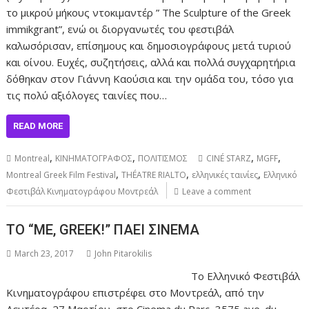
το μικρού μήκους ντοκιμαντέρ ” The Sculpture of the Greek
immikgrant”, ενώ οι διοργανωτές του φεστιβάλ
καλωσόρισαν, επίσημους και δημοσιογράφους μετά τυριού
και οίνου. Ευχές, συζητήσεις, αλλά και πολλά συγχαρητήρια
δόθηκαν στον Γιάννη Καούσια και την ομάδα του, τόσο για
τις πολύ αξιόλογες ταινίες που…
READ MORE
,
,
,
,
Montreal
ΚΙΝΗΜΑΤΟΓΡΑΦΟΣ
ΠΟΛΙΤΙΣΜΟΣ
CINÉ STARZ
MGFF
,
,
,
Montreal Greek Film Festival
THÉATRE RIALTO
ελληνικές ταινίες
Ελληνικό
Φεστιβάλ Κινηματογράφου Μοντρεάλ
Leave a comment
TO “ME, GREEK!” ΠΑΕΙ ΣΙΝΕΜΑ
March 23, 2017
John Pitarokilis
Το Ελληνικό Φεστιβάλ
Κινηματογράφου επιστρέφει στο Μοντρεάλ, από την
Δευτέρα, 27 Μαρτίου, στο Cinema du Parc, 3575 ave. du