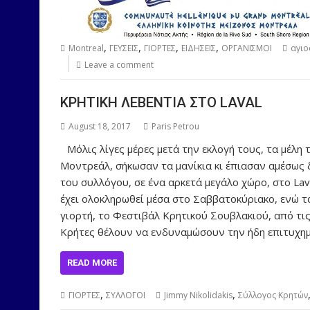
,
,
,
,
Montreal
ΓΕΥΣΕΙΣ
ΓΙΟΡΤΕΣ
ΕΙΔΗΣΕΙΣ
ΟΡΓΑΝΙΣΜΟΙ
αγιο
Leave a comment
ΚΡΗΤΙΚΗ ΛΕΒΕΝΤΙΑ ΣΤΟ LAVAL
August 18, 2017
Paris Petrou
Μόλις λίγες μέρες μετά την εκλογή τους, τα μέλ
Μοντρεάλ, σήκωσαν τα μανίκια κι έπιασαν αμέσως 
του συλλόγου, σε ένα αρκετά μεγάλο χώρο, στο Lava
έχει ολοκληρωθεί μέσα στο Σαββατοκύριακο, ενώ τ
γιορτή, το Φεστιβάλ Κρητικού Σουβλακιού, από τις
Κρήτες θέλουν να ενδυναμώσουν την ήδη επιτυχημ
READ MORE
,
,
ΓΙΟΡΤΕΣ
ΣΥΛΛΟΓΟΙ
Jimmy Nikolidakis
Σύλλογος Κρητών