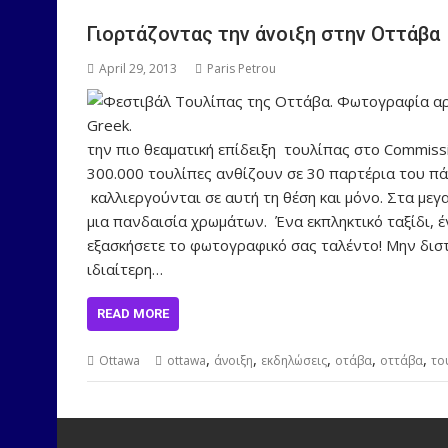
Γιορτάζοντας την άνοιξη στην Οττάβα
April 29, 2013
Paris Petrou
την πιο θεαματική επίδειξη τουλίπας στο Commiss
300.000 τουλίπες ανθίζουν σε 30 παρτέρια του πά
καλλιεργούνται σε αυτή τη θέση και μόνο. Στα μεγ
μια πανδαισία χρωμάτων. Ένα εκπληκτικό ταξίδι, έ
εξασκήσετε το φωτογραφικό σας ταλέντο! Μην διστ
ιδιαίτερη…
READ MORE
,
,
,
,
,
Ottawa
ottawa
άνοιξη
εκδηλώσεις
οτάβα
οττάβα
το