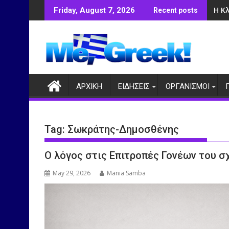
Skip
Η Κ
Friday, August 7, 2026
Recent posts
to
content
ΑΡΧΙΚΗ
ΕΙΔΗΣΕΙΣ
ΟΡΓΑΝΙΣΜΟΙ
Tag:
Σωκράτης-Δημοσθένης
Ο λόγος στις Επιτροπές Γονέων του 
May 29, 2026
Mania Samba