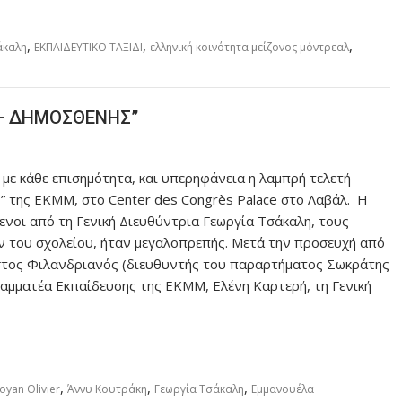
,
,
,
άκαλη
ΕΚΠΑΙΔΕΥΤΙΚΟ ΤΑΞΙΔΙ
ελληνική κοινότητα μείζονος μόντρεαλ
– ΔΗΜΟΣΘΕΝΗΣ”
με κάθε επισημότητα, και υπερηφάνεια η λαμπρή τελετή
 της ΕΚΜΜ, στο Center des Congrès Palace στο Λαβάλ. Η
νοι από τη Γενική Διευθύντρια Γεωργία Τσάκαλη, τους
 του σχολείου, ήταν μεγαλοπρεπής. Μετά την προσευχή από
ρήστος Φιλανδριανός (διευθυντής του παραρτήματος Σωκράτης
 Γραμματέα Εκπαίδευσης της ΕΚΜΜ, Ελένη Καρτερή, τη Γενική
,
,
,
oyan Olivier
Άννυ Κουτράκη
Γεωργία Τσάκαλη
Εμμανουέλα