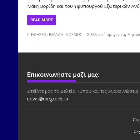
Μάκη Βορίδη και του Υφυπουργού Εξωτερικών Ανδ
READ MORE
,
,
ΕΙΔΗΣΕΙΣ
ΕΛΛΑΔΑ - ΚΟΣΜΟΣ
Ελληνική ομογένεια
Μητρώ
Επικοινωνήστε μαζί μας:
Στείλτε μας τα Δελτία Τύπου και τις Ανακοινώσεις 
news@megreek.ca
Cop
Pr