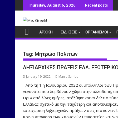
Skip
Thursday, August 6, 2026
Recent posts
to
content
ΑΡΧΙΚΗ
ΕΙΔΗΣΕΙΣ
ΟΡΓΑΝΙΣΜΟΙ
Tag:
Μητρώο Πολιτών
ΛΗΞΙΑΡΧΙΚΕΣ ΠΡΑΞΕΙΣ ΕΛΛ. ΕΞΩΤΕΡΙΚ
January 19, 2022
Mania Samba
Από τη 1 η Ιανουαρίου 2022 οι υπάλληλοι των Π
γεγονότα που λαμβάνουν χώρα στην αλλοδαπή, α
Πριν από λίγες ημέρες, στάλθηκε κοινό δελτίο τύ
Ελλάδας σχετικό με την ταχύτερη και αποτελεσματ
καταχώριση ληξιαρχικών πράξεων στις πιο κοντινές
Κοινή Απόφαση των Υπουργών Επικρατείας και Ψη