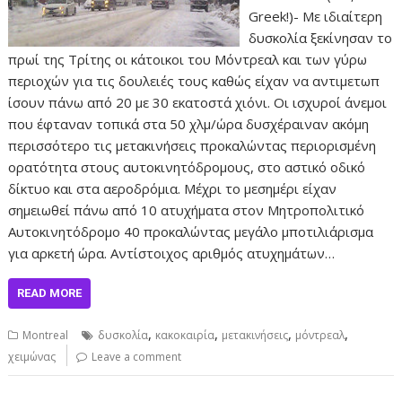
Greek!)- Με ιδιαίτερη
δυσκολία ξεκίνησαν το
πρωί της Τρίτης οι κάτοικοι του Μόντρεαλ και των γύρω
περιοχών για τις δουλειές τους καθώς είχαν να αντιμετωπ
ίσουν πάνω από 20 με 30 εκατοστά χιόνι. Οι ισχυροί άνεμοι
που έφταναν τοπικά στα 50 χλμ/ώρα δυσχέραιναν ακόμη
περισσότερο τις μετακινήσεις προκαλώντας περιορισμένη
ορατότητα στους αυτοκινητόδρομους, στο αστικό οδικό
δίκτυο και στα αεροδρόμια. Μέχρι το μεσημέρι είχαν
σημειωθεί πάνω από 10 ατυχήματα στον Μητροπολιτικό
Αυτοκινητόδρομο 40 προκαλώντας μεγάλο μποτιλιάρισμα
για αρκετή ώρα. Αντίστοιχος αριθμός ατυχημάτων…
READ MORE
,
,
,
,
Montreal
δυσκολία
κακοκαιρία
μετακινήσεις
μόντρεαλ
χειμώνας
Leave a comment