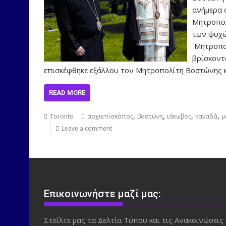
ανήμερα 
Μητροπολ
των ψυχώ
Μητροπολ
βρίσκοντ
επισκέφθηκε εξάλλου τον Μητροπολίτη Βοστώνης 
READ MORE
,
,
,
,
Toronto
αρχιεπίσκόπος
βοστώνη
ιάκωβος
καναδά
μ
Leave a comment
Επικοινωνήστε μαζί μας:
Στείλτε μας τα Δελτία Τύπου και τις Ανακοινώσεις 