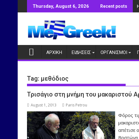
Skip
Thursday, August 6, 2026
Recent posts
to
content
ΑΡΧΙΚΗ
ΕΙΔΗΣΕΙΣ
ΟΡΓΑΝΙΣΜΟΙ
Tag:
μεθόδιος
Τρισάγιο στη μνήμη του μακαριστού 
August 1, 2013
Paris Petrou
Φόρος τι
μακαριστ
απέτισε 
Βοστώνη 