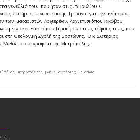
στα γενέθλιά του, που ήταν στις 29 Ιουλίου. Ο
ίτης Σωτήριος τέλεσε επίσης Τρισάγιο για την ανάπαυση
ν των μακαριστών Αρχιερέων, Αρχιεπισκόπου Ιακώβου,
ίτη Σίλα και Επισκόπου Γερασίμου στους τάφους τους, που
αι στη Θεολογική Σχολή της Βοστώνης. Ο κ. Σωτήριος
κ. Μεθόδιο στα γραφεία της Μητρόπολης…
,
,
,
,
εθόδιος
μητροπολίτης
μνήμη
σωτήριος
Τρισάγιο
σας: