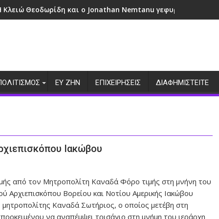
Η Κλειώ Θεοδωρίδη και ο Jonathan Nemtanu γεφυρώνουν πολι
ΠΟΛΙΤΙΣΜΟΣ
ΕΥ ΖΗΝ
ΕΠΙΧΕΙΡΗΣΕΙΣ
ΔΙΑΦΗΜΙΣΤΕΙΤΕ
Αρχιεπισκόπου Ιακώβου
μής από τον Μητροπολίτη Καναδά Φόρο τιμής στη μνήνη του
ού Αρχιεπισκόπου Βορείου και Νοτίου Αμερικής Ιακώβου
ο μητροπολίτης Καναδά Σωτήριος, ο οποίος μετέβη στη
προκειμένου να αναπέμψει τρισάγιο στη μνήμη του ιεράρχη