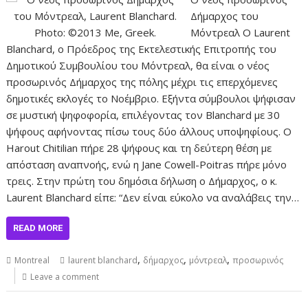
Δήμαρχος του
Μόντρεαλ Ο Laurent
Blanchard, ο Πρόεδρος της Εκτελεστικής Επιτροπής του
Δημοτικού Συμβουλίου του Μόντρεαλ, θα είναι ο νέος
προσωρινός Δήμαρχος της πόλης μέχρι τις επερχόμενες
δημοτικές εκλογές το Νοέμβριο. Εξήντα σύμβουλοι ψήφισαν
σε μυστική ψηφοφορία, επιλέγοντας τον Blanchard με 30
ψήφους αφήνοντας πίσω τους δύο άλλους υποψηφίους. Ο
Harout Chitilian πήρε 28 ψήφους και τη δεύτερη θέση με
απόσταση αναπνοής, ενώ η Jane Cowell-Poitras πήρε μόνο
τρεις. Στην πρώτη του δημόσια δήλωση ο Δήμαρχος, ο κ.
Laurent Blanchard είπε: “Δεν είναι εύκολο να αναλάβεις την…
READ MORE
,
,
,
Montreal
laurent blanchard
δήμαρχος
μόντρεαλ
προσωρινός
Leave a comment