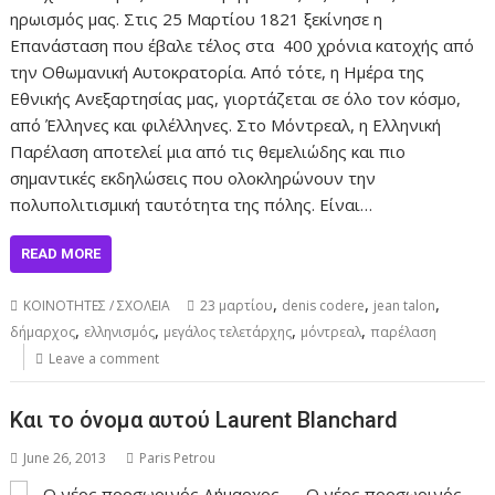
ηρωισμός μας. Στις 25 Μαρτίου 1821 ξεκίνησε η
Επανάσταση που έβαλε τέλος στα 400 χρόνια κατοχής από
την Οθωμανική Αυτοκρατορία. Από τότε, η Ημέρα της
Εθνικής Ανεξαρτησίας μας, γιορτάζεται σε όλο τον κόσμο,
από Έλληνες και φιλέλληνες. Στο Μόντρεαλ, η Ελληνική
Παρέλαση αποτελεί μια από τις θεμελιώδης και πιο
σημαντικές εκδηλώσεις που ολοκληρώνουν την
πολυπολιτισμική ταυτότητα της πόλης. Είναι…
READ MORE
,
,
,
ΚΟΙΝΟΤΗΤΕΣ / ΣΧΟΛΕΙΑ
23 μαρτίου
denis codere
jean talon
,
,
,
,
δήμαρχος
ελληνισμός
μεγάλος τελετάρχης
μόντρεαλ
παρέλαση
Leave a comment
Και το όνομα αυτού Laurent Blanchard
June 26, 2013
Paris Petrou
Ο νέος προσωρινός