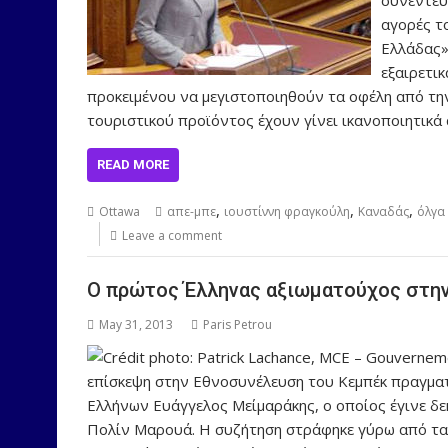
αγορές τ
Ελλάδας»
εξαιρετι
προκειμένου να μεγιστοποιηθούν τα οφέλη από την 
τουριστικού προϊόντος έχουν γίνει ικανοποιητικά
READ MORE
,
,
,
Ottawa
απε-μπε
ιουστίννη φραγκούλη
Καναδάς
όλγα
Leave a comment
Ο πρώτος Έλληνας αξιωματούχος στη
May 31, 2013
Paris Petrou
επίσκεψη στην Εθνοσυνέλευση του Κεμπέκ πραγματ
Ελλήνων Ευάγγελος Μείμαράκης, ο οποίος έγινε δ
Πολίν Μαρουά. Η συζήτηση στράφηκε γύρω από τα 