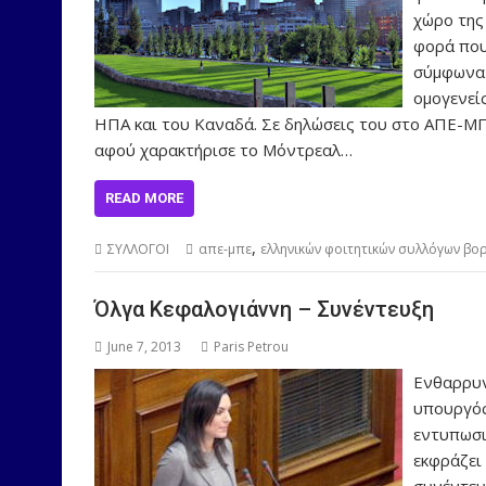
χώρο της
φορά που
σύμφωνα 
ομογενεί
ΗΠΑ και του Καναδά. Σε δηλώσεις του στο ΑΠΕ-Μ
αφού χαρακτήρισε το Μόντρεαλ…
READ MORE
,
ΣΥΛΛΟΓΟΙ
απε-μπε
ελληνικών φοιτητικών συλλόγων βο
Όλγα Κεφαλογιάννη – Συνέντευξη
June 7, 2013
Paris Petrou
Ενθαρρυν
υπουργός
εντυπωσι
εκφράζει
συνέντευ