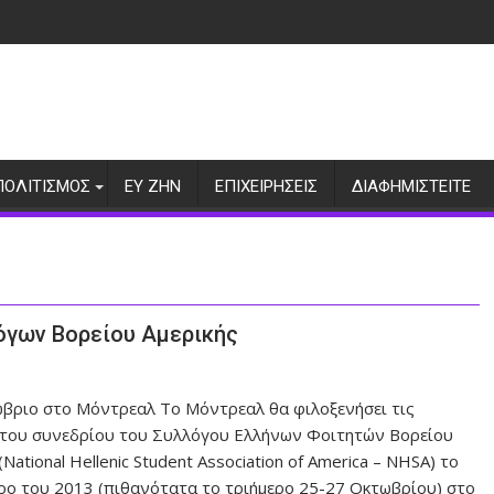
ΠΟΛΙΤΙΣΜΟΣ
ΕΥ ΖΗΝ
ΕΠΙΧΕΙΡΗΣΕΙΣ
ΔΙΑΦΗΜΙΣΤΕΙΤΕ
όγων Βορείου Αμερικής
βριο στο Μόντρεαλ To Μόντρεαλ θα φιλοξενήσει τις
 του συνεδρίου του Συλλόγου Ελλήνων Φοιτητών Βορείου
(National Hellenic Student Association of America – NHSA) το
ο του 2013 (πιθανότατα το τριήμερο 25-27 Οκτωβρίου) στο