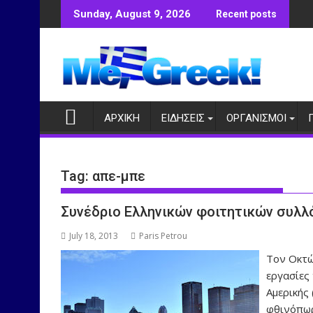
Skip
Sunday, August 9, 2026
Recent posts
to
content
ΑΡΧΙΚΗ
ΕΙΔΗΣΕΙΣ
ΟΡΓΑΝΙΣΜΟΙ
Tag:
απε-μπε
Συνέδριο Ελληνικών φοιτητικών συλλ
July 18, 2013
Paris Petrou
Τον Οκτώ
εργασίες
Αμερικής 
φθινόπωρ