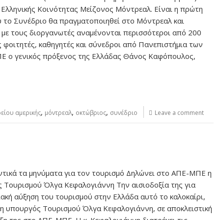
 Ελληνικής Κοινότητας Μείζονος Μόντρεαλ. Είναι η πρώτη
 το Συνέδριο θα πραγματοποιηθεί στο Μόντρεαλ και
με τους διοργανωτές αναμένονται περισσότεροι από 200
ς φοιτητές, καθηγητές και σύνεδροι από Πανεπιστήμια των
ΠΕ ο γενικός πρόξενος της Ελλάδας Θάνος Καφόπουλος,
,
,
,
ρείου αμερικής
μόντρεαλ
οκτώβριος
συνέδριο
Leave a comment
τικά τα μηνύματα για τον τουρισμό Δηλώνει στο ΑΠΕ-ΜΠΕ η
 Τουρισμού Όλγα Κεφαλογιάννη Την αισιοδοξία της για
ακή αύξηση του τουρισμού στην Ελλάδα αυτό το καλοκαίρι,
 η υπουργός Τουρισμού Όλγα Κεφαλογιάννη, σε αποκλειστική
ξη της στο ΑΠΕ-ΜΠΕ. Η κ. Κεφαλογιάννη διατρέχει τις