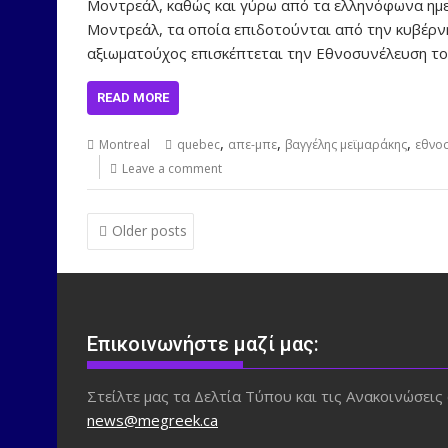
Μοντρεάλ, καθώς και γύρω από τα ελληνόφωνα ημε
Μοντρεάλ, τα οποία επιδοτούνται από την κυβέρν
αξιωματούχος επισκέπτεται την Εθνοσυνέλευση το
READ MORE
,
,
,
Montreal
quebec
απε-μπε
βαγγέλης μεϊμαράκης
εθνο
Leave a comment
Posts
Older posts
navigation
Επικοινωνήστε μαζί μας:
Στείλτε μας τα Δελτία Τύπου και τις Ανακοινώσεις 
news@megreek.ca