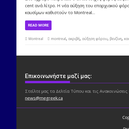
cent ανά λίτρο. Η νέα αύξηση του επαρχιακού φόρο
καυσίμων καθιστούν το Montreal…
READ MORE
,
,
,
,
Montreal
montreal
ακριβή
αύξηση φόρου
βενζίνη
κα
Επικοινωνήστε μαζί μας:
Στείλτε μας τα Δελτία Τύπου και τις Ανακοινώσεις 
news@megreek.ca
Cop
Pr