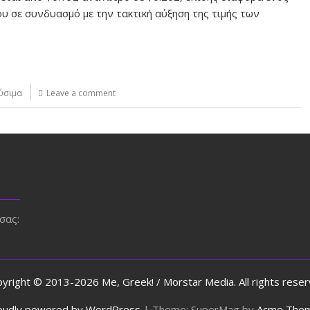
υ σε συνδυασμό με την τακτική αύξηση της τιμής των
ύσιμα
Leave a comment
σας:
yright © 2013-2026 Me, Greek! / Morstar Media. All rights rese
oudly powered by WordPress
|
Theme: SuperMag by
Acme The