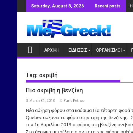
Skip
Η
Saturday, August 8, 2026
Recent posts
to
content
ΑΡΧΙΚΗ
ΕΙΔΗΣΕΙΣ
ΟΡΓΑΝΙΣΜΟΙ
Tag:
ακριβή
Πιο ακριβή η βενζίνη
March 31, 2013
Paris Petrou
Νέα αύξηση φόρου στα καύσιμα Για τέταρτη φορά τ
Quebec αυξάνει το φόρο στην τιμή της βενζίνης.
την 1η Απριλίου 2013 ο φόρος στη βενζίνη ανεβαίν
Στο άχρωμο πετρέλαιο ο αντίστοιχος φόρος αυξάνε