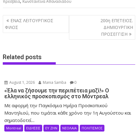
,
πρεσβεία
Κωνσταντίνα Αθανασιάδου
Post
ΕΝΑΣ ΛΕΙΤΟΥΡΓΙΚΟΣ
200η ΕΠΕΤΕΙΟΣ.
navigation
ΦΙΛΟΣ
ΔΗΜΙΟΥΡΓΙΚΗ
ΠΡΟΣΕΓΓΙΣΗ
Related posts
August 1, 2026
Mania Samba
0
«Έλα να ζήσουμε την περιπέτεια μαζί!» Ο
ελληνικός προσκοπισμός στο Μόντρεαλ
Με αφορμή την Παγκόσμια Ημέρα Προσκοπικού
Μαντηλιού, που τιμάται κάθε χρόνο την 1η Αυγούστου και
σηματοδοτεί...
Montreal
ΕΙΔΗΣΕΙΣ
ΕΥ ΖΗΝ
ΝΕΟΛΑΙΑ
ΠΟΛΙΤΙΣΜΟΣ